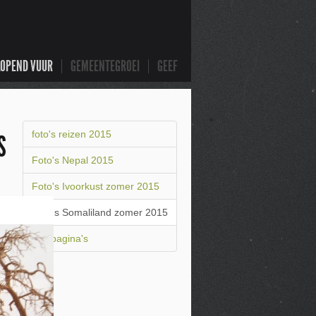
LOPEND VUUR
GEMEENTEGROEI
GEEF
foto's reizen 2015
S
Foto's Nepal 2015
Foto's Ivoorkust zomer 2015
Foto's Somaliland zomer 2015
Alle pagina's