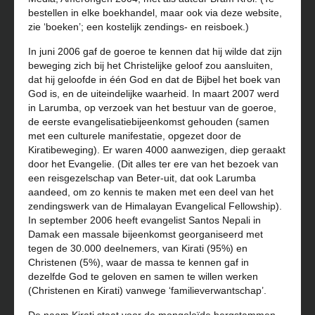
bestellen in elke boekhandel, maar ook via deze website,
zie ‘boeken’; een kostelijk zendings- en reisboek.)
In juni 2006 gaf de goeroe te kennen dat hij wilde dat zijn
beweging zich bij het Christelijke geloof zou aansluiten,
dat hij geloofde in één God en dat de Bijbel het boek van
God is, en de uiteindelijke waarheid. In maart 2007 werd
in Larumba, op verzoek van het bestuur van de goeroe,
de eerste evangelisatiebijeenkomst gehouden (samen
met een culturele manifestatie, opgezet door de
Kiratibeweging). Er waren 4000 aanwezigen, diep geraakt
door het Evangelie. (Dit alles ter ere van het bezoek van
een reisgezelschap van Beter-uit, dat ook Larumba
aandeed, om zo kennis te maken met een deel van het
zendingswerk van de Himalayan Evangelical Fellowship).
In september 2006 heeft evangelist Santos Nepali in
Damak een massale bijeenkomst georganiseerd met
tegen de 30.000 deelnemers, van Kirati (95%) en
Christenen (5%), waar de massa te kennen gaf in
dezelfde God te geloven en samen te willen werken
(Christenen en Kirati) vanwege ‘familieverwantschap’.