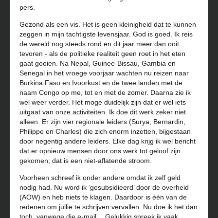
pers.
Gezond als een vis. Het is geen kleinigheid dat te kunnen
zeggen in mijn tachtigste levensjaar. God is goed. Ik reis
de wereld nog steeds rond en dit jaar meer dan ooit
tevoren - als de politieke realiteit geen roet in het eten
gaat gooien. Na Nepal, Guinee-Bissau, Gambia en
Senegal in het vroege voorjaar wachten nu reizen naar
Burkina Faso en Ivoorkust en de twee landen met de
naam Congo op me, tot en met de zomer. Daarna zie ik
wel weer verder. Het moge duidelijk zijn dat er wel iets
uitgaat van onze activiteiten. Ik doe dit werk zeker niet
alleen. Er zijn vier regionale leiders (Surya, Bernardin,
Philippe en Charles) die zich enorm inzetten, bijgestaan
door negentig andere leiders. Elke dag krijg ik wel bericht
dat er opnieuw mensen door ons werk tot geloof zijn
gekomen; dat is een niet-aflatende stroom.
Voorheen schreef ik onder andere omdat ik zelf geld
nodig had. Nu word ik ‘gesubsidieerd’ door de overheid
(AOW) en heb niets te klagen. Daardoor is één van de
redenen om jullie te schrijven vervallen. Nu doe ik het dan
toch, vanwege die e-mail… Gelukkig spreek ik vaak