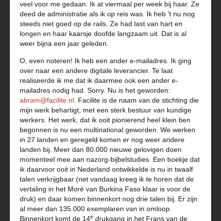
veel voor me gedaan. Ik at viermaal per week bij haar. Ze
deed de administratie als ik op reis was. Ik heb ’t nu nog
steeds niet goed op de rails. Ze had last van hart en
longen en haar kaarsje doofde langzaam uit. Dat is al
weer bijna een jaar geleden.
O, even noteren! Ik heb een ander e-mailadres. Ik ging
over naar een andere digitale leverancier. Te laat
realiseerde ik me dat ik daarmee ook een ander e-
mailadres nodig had. Sorry. Nu is het geworden:
abram@facilite.nl
. Facilite is de naam van de stichting die
mijn werk behartigt, met een sterk bestuur van kundige
werkers. Het werk, dat ik ooit pionierend heel klein ben
begonnen is nu een multinational geworden. We werken
in 27 landen en geregeld komen er nog weer andere
landen bij. Meer dan 80.000 nieuwe gelovigen doen
momenteel mee aan nazorg-bijbelstudies. Een boekje dat
ik daarvoor ooit in Nederland ontwikkelde is nu in twaalf
talen verkrijgbaar (net vandaag kreeg ik te horen dat de
vertaling in het Moré van Burkina Faso klaar is voor de
druk) en daar komen binnenkort nog drie talen bij. Er zijn
al meer dan 135.000 exemplaren van in omloop.
e
Binnenkort komt de 14
drukgang in het Frans van de