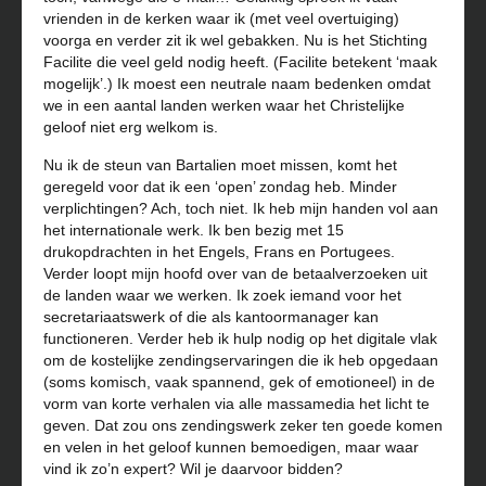
vrienden in de kerken waar ik (met veel overtuiging)
voorga en verder zit ik wel gebakken. Nu is het Stichting
Facilite die veel geld nodig heeft. (Facilite betekent ‘maak
mogelijk’.) Ik moest een neutrale naam bedenken omdat
we in een aantal landen werken waar het Christelijke
geloof niet erg welkom is.
Nu ik de steun van Bartalien moet missen, komt het
geregeld voor dat ik een ‘open’ zondag heb. Minder
verplichtingen? Ach, toch niet. Ik heb mijn handen vol aan
het internationale werk. Ik ben bezig met 15
drukopdrachten in het Engels, Frans en Portugees.
Verder loopt mijn hoofd over van de betaalverzoeken uit
de landen waar we werken. Ik zoek iemand voor het
secretariaatswerk of die als kantoormanager kan
functioneren. Verder heb ik hulp nodig op het digitale vlak
om de kostelijke zendingservaringen die ik heb opgedaan
(soms komisch, vaak spannend, gek of emotioneel) in de
vorm van korte verhalen via alle massamedia het licht te
geven. Dat zou ons zendingswerk zeker ten goede komen
en velen in het geloof kunnen bemoedigen, maar waar
vind ik zo’n expert? Wil je daarvoor bidden?