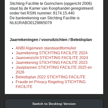
Stichting Facillite te Gorinchem (opgericht 2006)
staat bij de Kamer van Koophandel geregistreerd
onder het RSIN nummer: 8174.15.440
De bankrekening van Stichting Facilite is
NL61RABO0129865079
Jaarrekeningen / vooruitzichten / Beleidsplan
ANBI Algemeen standaardformulier
Jaarrekening STICHTING FACILITE 2024
Jaaroverzicht STICHTING FACILITE 2024
Jaarrekening STICHTING FACILITE 2023
Jaarplannen STICHTING FACILITE 2025 en
2026
Beleidsplan 2022 STICHTING FACILITE
Fraude en Privacy Regeling STICHTING
FACILITE
Switch to Desktop Version