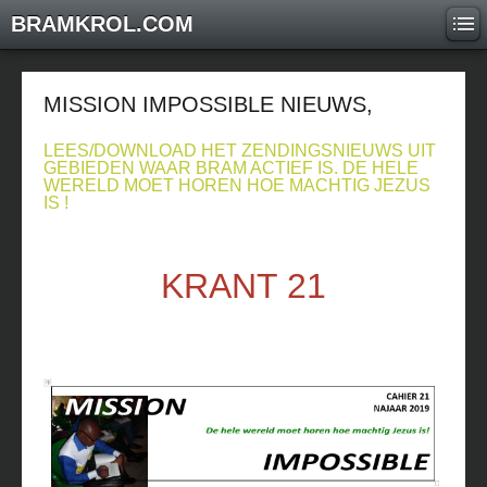
BRAMKROL.COM
MISSION IMPOSSIBLE NIEUWS,
LEES/DOWNLOAD HET ZENDINGSNIEUWS UIT
GEBIEDEN WAAR BRAM ACTIEF IS. DE HELE
WERELD MOET HOREN HOE MACHTIG JEZUS
IS !
KRANT 21