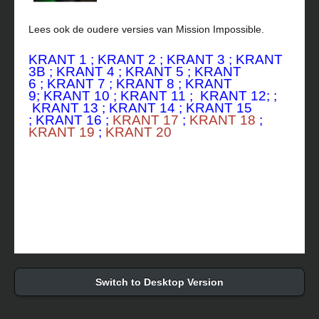
Lees ook de oudere versies van Mission Impossible.
KRANT 1
;
KRANT 2
;
KRANT 3
;
KRANT
3B
;
KRANT 4
;
KRANT 5
;
KRANT
6
;
KRANT 7
;
KRANT 8
;
KRANT
9
;
KRANT 10
;
KRANT 11
;
KRANT 12
; ;
KRANT 1
3 ;
KRANT 1
4 ;
KRANT 1
5
;
KRANT 16
;
KRANT 17
;
KRANT 18
;
KRANT 19
;
KRANT 20
Switch to Desktop Version