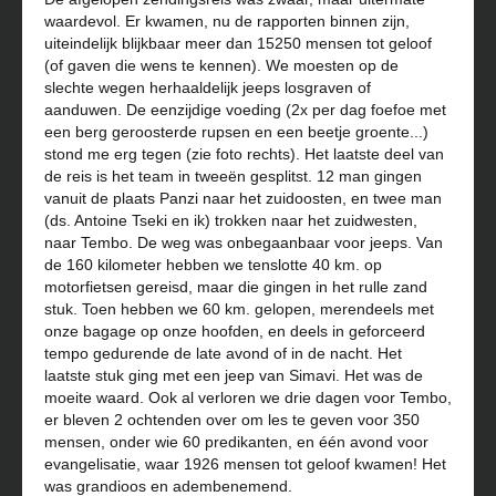
waardevol. Er kwamen, nu de rapporten binnen zijn,
uiteindelijk blijkbaar meer dan 15250 mensen tot geloof
(of gaven die wens te kennen). We moesten op de
slechte wegen herhaaldelijk jeeps losgraven of
aanduwen. De eenzijdige voeding (2x per dag foefoe met
een berg geroosterde rupsen en een beetje groente...)
stond me erg tegen (zie foto rechts). Het laatste deel van
de reis is het team in tweeën gesplitst. 12 man gingen
vanuit de plaats Panzi naar het zuidoosten, en twee man
(ds. Antoine Tseki en ik) trokken naar het zuidwesten,
naar Tembo. De weg was onbegaanbaar voor jeeps. Van
de 160 kilometer hebben we tenslotte 40 km. op
motorfietsen gereisd, maar die gingen in het rulle zand
stuk. Toen hebben we 60 km. gelopen, merendeels met
onze bagage op onze hoofden, en deels in geforceerd
tempo gedurende de late avond of in de nacht. Het
laatste stuk ging met een jeep van Simavi. Het was de
moeite waard. Ook al verloren we drie dagen voor Tembo,
er bleven 2 ochtenden over om les te geven voor 350
mensen, onder wie 60 predikanten, en één avond voor
evangelisatie, waar 1926 mensen tot geloof kwamen! Het
was grandioos en adembenemend.