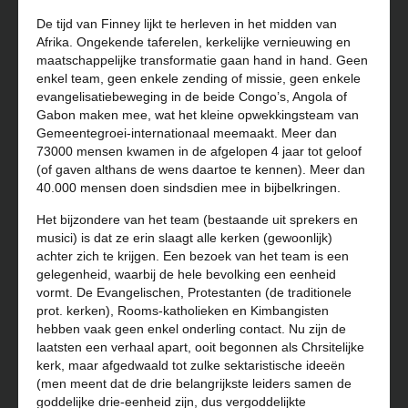
De tijd van Finney lijkt te herleven in het midden van
Afrika. Ongekende taferelen, kerkelijke vernieuwing en
maatschappelijke transformatie gaan hand in hand. Geen
enkel team, geen enkele zending of missie, geen enkele
evangelisatiebeweging in de beide Congo’s, Angola of
Gabon maken mee, wat het kleine opwekkingsteam van
Gemeentegroei-internationaal meemaakt. Meer dan
73000 mensen kwamen in de afgelopen 4 jaar tot geloof
(of gaven althans de wens daartoe te kennen). Meer dan
40.000 mensen doen sindsdien mee in bijbelkringen.
Het bijzondere van het team (bestaande uit sprekers en
musici) is dat ze erin slaagt alle kerken (gewoonlijk)
achter zich te krijgen. Een bezoek van het team is een
gelegenheid, waarbij de hele bevolking een eenheid
vormt. De Evangelischen, Protestanten (de traditionele
prot. kerken), Rooms-katholieken en Kimbangisten
hebben vaak geen enkel onderling contact. Nu zijn de
laatsten een verhaal apart, ooit begonnen als Chrsitelijke
kerk, maar afgedwaald tot zulke sektaristische ideeën
(men meent dat de drie belangrijkste leiders samen de
goddelijke drie-eenheid zijn, dus vergoddelijkte