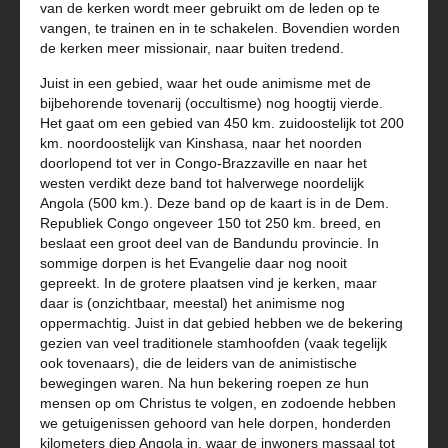
van de kerken wordt meer gebruikt om de leden op te
vangen, te trainen en in te schakelen. Bovendien worden
de kerken meer missionair, naar buiten tredend.
Juist in een gebied, waar het oude animisme met de
bijbehorende tovenarij (occultisme) nog hoogtij vierde.
Het gaat om een gebied van 450 km. zuidoostelijk tot 200
km. noordoostelijk van Kinshasa, naar het noorden
doorlopend tot ver in Congo-Brazzaville en naar het
westen verdikt deze band tot halverwege noordelijk
Angola (500 km.). Deze band op de kaart is in de Dem.
Republiek Congo ongeveer 150 tot 250 km. breed, en
beslaat een groot deel van de Bandundu provincie. In
sommige dorpen is het Evangelie daar nog nooit
gepreekt. In de grotere plaatsen vind je kerken, maar
daar is (onzichtbaar, meestal) het animisme nog
oppermachtig. Juist in dat gebied hebben we de bekering
gezien van veel traditionele stamhoofden (vaak tegelijk
ook tovenaars), die de leiders van de animistische
bewegingen waren. Na hun bekering roepen ze hun
mensen op om Christus te volgen, en zodoende hebben
we getuigenissen gehoord van hele dorpen, honderden
kilometers diep Angola in, waar de inwoners massaal tot