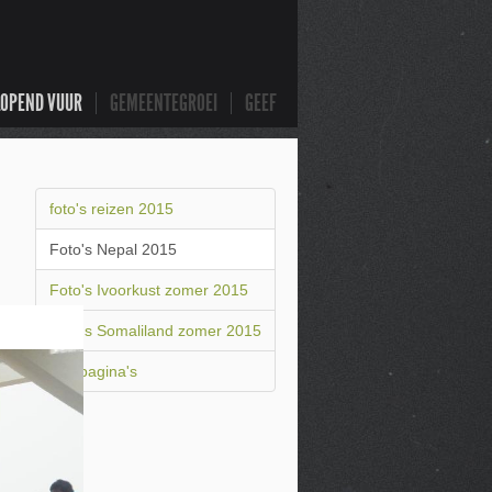
LOPEND VUUR
GEMEENTEGROEI
GEEF
foto's reizen 2015
Foto's Nepal 2015
Foto's Ivoorkust zomer 2015
Foto's Somaliland zomer 2015
Alle pagina's