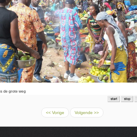
s de grote weg
<< Vorige
Volgende >>