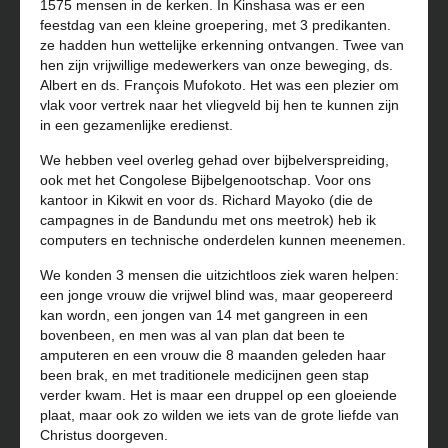
1575 mensen in de kerken. In Kinshasa was er een
feestdag van een kleine groepering, met 3 predikanten.
ze hadden hun wettelijke erkenning ontvangen. Twee van
hen zijn vrijwillige medewerkers van onze beweging, ds.
Albert en ds. François Mufokoto. Het was een plezier om
vlak voor vertrek naar het vliegveld bij hen te kunnen zijn
in een gezamenlijke eredienst.
We hebben veel overleg gehad over bijbelverspreiding,
ook met het Congolese Bijbelgenootschap. Voor ons
kantoor in Kikwit en voor ds. Richard Mayoko (die de
campagnes in de Bandundu met ons meetrok) heb ik
computers en technische onderdelen kunnen meenemen.
We konden 3 mensen die uitzichtloos ziek waren helpen:
een jonge vrouw die vrijwel blind was, maar geopereerd
kan wordn, een jongen van 14 met gangreen in een
bovenbeen, en men was al van plan dat been te
amputeren en een vrouw die 8 maanden geleden haar
been brak, en met traditionele medicijnen geen stap
verder kwam. Het is maar een druppel op een gloeiende
plaat, maar ook zo wilden we iets van de grote liefde van
Christus doorgeven.