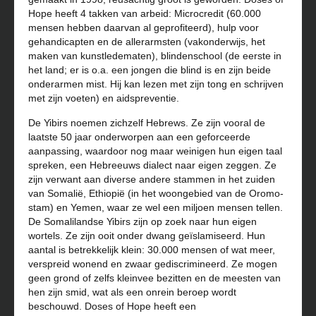
Hope heeft 4 takken van arbeid: Microcredit (60.000
mensen hebben daarvan al geprofiteerd), hulp voor
gehandicapten en de allerarmsten (vakonderwijs, het
maken van kunstledematen), blindenschool (de eerste in
het land; er is o.a. een jongen die blind is en zijn beide
onderarmen mist. Hij kan lezen met zijn tong en schrijven
met zijn voeten) en aidspreventie.
De Yibirs noemen zichzelf Hebrews. Ze zijn vooral de
laatste 50 jaar onderworpen aan een geforceerde
aanpassing, waardoor nog maar weinigen hun eigen taal
spreken, een Hebreeuws dialect naar eigen zeggen. Ze
zijn verwant aan diverse andere stammen in het zuiden
van Somalië, Ethiopië (in het woongebied van de Oromo-
stam) en Yemen, waar ze wel een miljoen mensen tellen.
De Somalilandse Yibirs zijn op zoek naar hun eigen
wortels. Ze zijn ooit onder dwang geïslamiseerd. Hun
aantal is betrekkelijk klein: 30.000 mensen of wat meer,
verspreid wonend en zwaar gediscrimineerd. Ze mogen
geen grond of zelfs kleinvee bezitten en de meesten van
hen zijn smid, wat als een onrein beroep wordt
beschouwd. Doses of Hope heeft een