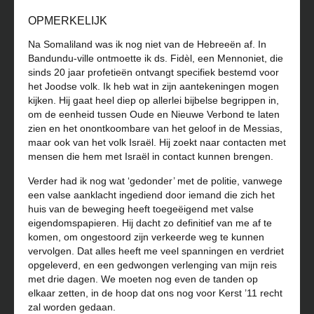
OPMERKELIJK
Na Somaliland was ik nog niet van de Hebreeën af. In
Bandundu-ville ontmoette ik ds. Fidèl, een Mennoniet, die
sinds 20 jaar profetieën ontvangt specifiek bestemd voor
het Joodse volk. Ik heb wat in zijn aantekeningen mogen
kijken. Hij gaat heel diep op allerlei bijbelse begrippen in,
om de eenheid tussen Oude en Nieuwe Verbond te laten
zien en het onontkoombare van het geloof in de Messias,
maar ook van het volk Israël. Hij zoekt naar contacten met
mensen die hem met Israël in contact kunnen brengen.
Verder had ik nog wat ‘gedonder’ met de politie, vanwege
een valse aanklacht ingediend door iemand die zich het
huis van de beweging heeft toegeëigend met valse
eigendomspapieren. Hij dacht zo definitief van me af te
komen, om ongestoord zijn verkeerde weg te kunnen
vervolgen. Dat alles heeft me veel spanningen en verdriet
opgeleverd, en een gedwongen verlenging van mijn reis
met drie dagen. We moeten nog even de tanden op
elkaar zetten, in de hoop dat ons nog voor Kerst ’11 recht
zal worden gedaan.