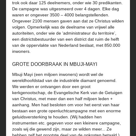
trok ook daar 125 deelnemers, onder wie 30 predikanten.
De campagne was uitgesmeerd over 4 dagen. Elke dag
waren er ongeveer 3500 – 4000 belangstellenden.
Ongeveer 2100 mensen gaven aan dat ze Christus wilden
volgen. Opmerkelijk was de deelname van vrijwel alle
autoriteiten, onder wie de ‘administrateur du territoire’,
een districtsbestuurder van een district dat ruim de helft
van de oppervlakte van Nederland beslaat, met 850.000
inwoners.
GROTE DOORBRAAK IN MBUJI-MAYI
Mbuji Mayi (een miljoen inwoners) wordt wel de
wereldhoofdstad van de industriële diamant genoemd.
We werden er ontvangen door een groot
kerkgenootschap, de Evangelische Kerk van de Getuigen
van Christus, met meer dan een half miljoen leden +
aanhang. Men had besloten om voor het eerst van haar
bestaan een grote openluchtcampagne met een enorme
geluidsversterking te houden. (Wij hadden hen
instrumenten etc. gegeven voor een kleinere campagne,
zoals wij die gewend zijn, maar ze wilden meer... Ze
hebben zelf het grootste deel van de onkosten betaald.)