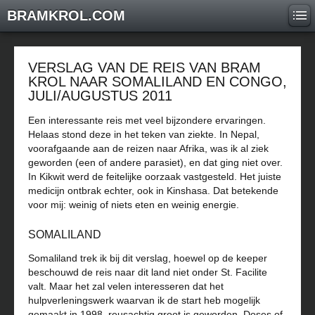
BRAMKROL.COM
VERSLAG VAN DE REIS VAN BRAM
KROL NAAR SOMALILAND EN CONGO,
JULI/AUGUSTUS 2011
Een interessante reis met veel bijzondere ervaringen.
Helaas stond deze in het teken van ziekte. In Nepal,
voorafgaande aan de reizen naar Afrika, was ik al ziek
geworden (een of andere parasiet), en dat ging niet over.
In Kikwit werd de feitelijke oorzaak vastgesteld. Het juiste
medicijn ontbrak echter, ook in Kinshasa. Dat betekende
voor mij: weinig of niets eten en weinig energie.
SOMALILAND
Somaliland trek ik bij dit verslag, hoewel op de keeper
beschouwd de reis naar dit land niet onder St. Facilite
valt. Maar het zal velen interesseren dat het
hulpverleningswerk waarvan ik de start heb mogelijk
gemaakt in 1998, reusachtig groot is geworden. Doses of