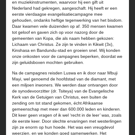
en muziekinstrumenten, waarvoor hij een gift uit
Nederland had gekregen, aangeschaft. Hij heeft er een
eerste vierdaagse evangelisatiecampagne mee
gehouden, ondanks heftige tegenwerking van het bisdom.
Daar kwamen vele duizenden op af. 350 mensen kwamen
tot geloof en gaven zich op voor nazorg door de
gemeenten van Kopa, die als naam hebben gekozen:
Lichaam van Christus. Ze zijn te vinden in Kikwit (3x),
Kinshasa en Bandundu-stad en groeien snel. Wij konden
onze onkosten voor de campagnes beperken, doordat we
zijn geluidsboxen mochten gebruiken.
Na de campagnes reisden Luswa en ik door naar Mbuji
Mayi, wel genoemd de hoofdstad van de diamant, met
een miljoen inwoners. We werden daar ontvangen door
de synodevoorzitter (dr. Tsiteya) van de Evangelische
Kerk van de Getuigen van Christus, een buiten de
zending om tot stand gekomen, écht Afrikaanse
gemeenschap met meer dan 600.000 leden en kinderen.
Dit keer geen vragen of ik wel ‘recht in de leer’ was, zoals
de eerste keer. Door slechte ervaringen met westerlingen
zijn ze enorm op hun hoede. Het was een vreugdevol
weerzien, en we konden goed samenwerken. Het