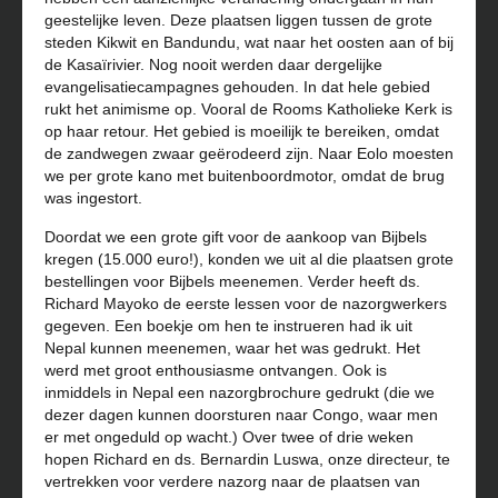
geestelijke leven. Deze plaatsen liggen tussen de grote
steden Kikwit en Bandundu, wat naar het oosten aan of bij
de Kasaïrivier. Nog nooit werden daar dergelijke
evangelisatiecampagnes gehouden. In dat hele gebied
rukt het animisme op. Vooral de Rooms Katholieke Kerk is
op haar retour. Het gebied is moeilijk te bereiken, omdat
de zandwegen zwaar geërodeerd zijn. Naar Eolo moesten
we per grote kano met buitenboordmotor, omdat de brug
was ingestort.
Doordat we een grote gift voor de aankoop van Bijbels
kregen (15.000 euro!), konden we uit al die plaatsen grote
bestellingen voor Bijbels meenemen. Verder heeft ds.
Richard Mayoko de eerste lessen voor de nazorgwerkers
gegeven. Een boekje om hen te instrueren had ik uit
Nepal kunnen meenemen, waar het was gedrukt. Het
werd met groot enthousiasme ontvangen. Ook is
inmiddels in Nepal een nazorgbrochure gedrukt (die we
dezer dagen kunnen doorsturen naar Congo, waar men
er met ongeduld op wacht.) Over twee of drie weken
hopen Richard en ds. Bernardin Luswa, onze directeur, te
vertrekken voor verdere nazorg naar de plaatsen van