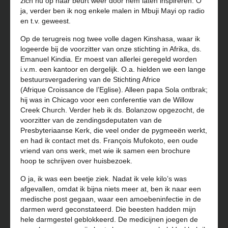
zich nu op haar beurt weer door hem laten inspireren. O
ja, verder ben ik nog enkele malen in Mbuji Mayi op radio
en t.v. geweest.
Op de terugreis nog twee volle dagen Kinshasa, waar ik
logeerde bij de voorzitter van onze stichting in Afrika, ds.
Emanuel Kindia. Er moest van allerlei geregeld worden
i.v.m. een kantoor en dergelijk. O.a. hielden we een lange
bestuursvergadering van de Stichting Africe
(Afrique Croissance de l’Eglise). Alleen papa Sola ontbrak;
hij was in Chicago voor een conferentie van de Willow
Creek Church. Verder heb ik ds. Bolanzow opgezocht, de
voorzitter van de zendingsdeputaten van de
Presbyteriaanse Kerk, die veel onder de pygmeeën werkt,
en had ik contact met ds. François Mufokoto, een oude
vriend van ons werk, met wie ik samen een brochure
hoop te schrijven over huisbezoek.
O ja, ik was een beetje ziek. Nadat ik vele kilo’s was
afgevallen, omdat ik bijna niets meer at, ben ik naar een
medische post gegaan, waar een amoebeninfectie in de
darmen werd geconstateerd. Die beesten hadden mijn
hele darmgestel geblokkeerd. De medicijnen joegen de