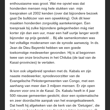
enthousiasme was groot. Wat me opviel was dat
honderden mensen nog hele stukken van mijn
toespraken uit 2002 kenden (over dat bijzondere bezoek
gaat De bulldozer van een opwekking). Ook dit keer
maakten honderden zorgvuldig aantekeningen. Een
toespraak bij zulke bijzondere gelegenheden mág niet
korter zijn dan een uur, maar een half uurtje langer wordt
bijzonder op prijs gesteld… Bij alle samenkomsten was
het voltallige moderamen van de synode aanwezig. In ds.
Jean de Dieu Bayembi hebben we een goede
toekomstige medewerker gevonden. Hij is al begonnen
twee van onze brochures in het Chiluba (de taal van de
Kasaï-provincies) te vertalen.
Ik kon ook uitgebreid spreken met ds. Kabalu en zijn
naaste medewerker, synodevoorzitter van de
Evangelische Pinkstergemeenten van Congo, met een
aanhang van meer dan 3 miljoen mensen. Er zijn open
deuren voor ons in de Kasaï. Ds. Kabalu heeft in 4 jaar
500 nieuwe gemeenten gesticht, door een systematische
en zeer doordachte aanpak van het evangelisatiewerk.
Dat heeft hij afgekeken van de kerk van de ‘Getuigen’, die