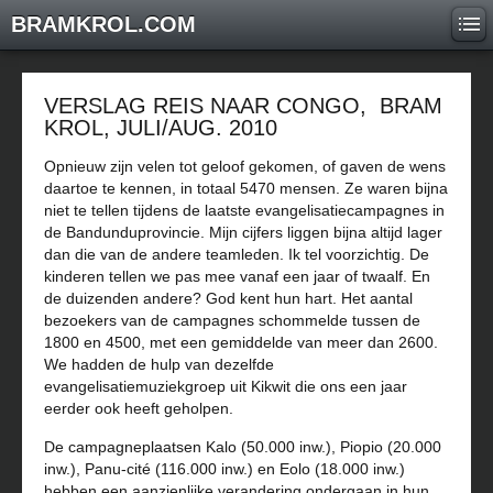
BRAMKROL.COM
VERSLAG REIS NAAR CONGO,
BRAM
KROL, JULI/AUG. 2010
Opnieuw zijn velen tot geloof gekomen, of gaven de wens
daartoe te kennen, in totaal 5470 mensen. Ze waren bijna
niet te tellen tijdens de laatste evangelisatiecampagnes in
de Bandunduprovincie. Mijn cijfers liggen bijna altijd lager
dan die van de andere teamleden. Ik tel voorzichtig. De
kinderen tellen we pas mee vanaf een jaar of twaalf. En
de duizenden andere? God kent hun hart. Het aantal
bezoekers van de campagnes schommelde tussen de
1800 en 4500, met een gemiddelde van meer dan 2600.
We hadden de hulp van dezelfde
evangelisatiemuziekgroep uit Kikwit die ons een jaar
eerder ook heeft geholpen.
De campagneplaatsen Kalo (50.000 inw.), Piopio (20.000
inw.), Panu-cité (116.000 inw.) en Eolo (18.000 inw.)
hebben een aanzienlijke verandering ondergaan in hun