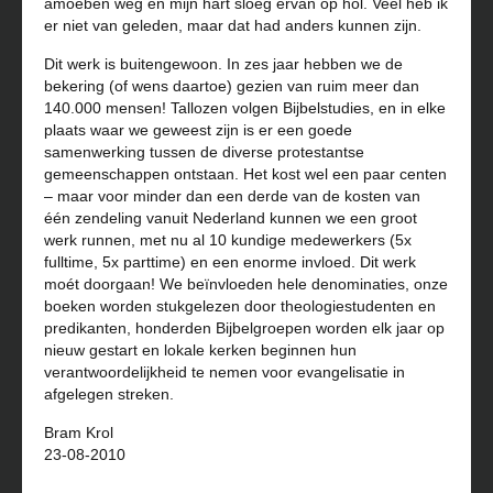
amoeben weg en mijn hart sloeg ervan op hol. Veel heb ik
er niet van geleden, maar dat had anders kunnen zijn.
Dit werk is buitengewoon. In zes jaar hebben we de
bekering (of wens daartoe) gezien van ruim meer dan
140.000 mensen! Tallozen volgen Bijbelstudies, en in elke
plaats waar we geweest zijn is er een goede
samenwerking tussen de diverse protestantse
gemeenschappen ontstaan. Het kost wel een paar centen
– maar voor minder dan een derde van de kosten van
één zendeling vanuit Nederland kunnen we een groot
werk runnen, met nu al 10 kundige medewerkers (5x
fulltime, 5x parttime) en een enorme invloed. Dit werk
moét doorgaan! We beïnvloeden hele denominaties, onze
boeken worden stukgelezen door theologiestudenten en
predikanten, honderden Bijbelgroepen worden elk jaar op
nieuw gestart en lokale kerken beginnen hun
verantwoordelijkheid te nemen voor evangelisatie in
afgelegen streken.
Bram Krol
23-08-2010