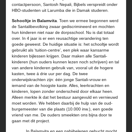
contactpersoon, Santosh Nepali, Bijbels verspreidt onder
HBO-studenten uit Larumba die in Damak studeren.
Schooltje in Balamvita
. Toen we ermee begonnen werd
de Santalibevolking zwaar gediscrimineerd en mochten
hun kinderen niet naar de dorpsschool. Nu is dat totaal
over. In 4 jaar is er een reusachtige verandering ten
goede geweest. De huidige situatie is: het schooltje wordt
gebruikt als ‘tuition-centre’, een plek waar kansarme
kinderen bijlessen krijgen. Daar maken alle Santali-
kinderen (hun ouders kunnen lezen noch schrijven) en tal
van andere kinderen gebruik van, vooral uit de hogere
kasten, twee á drie uur per dag. De twee
onderwijskrachten zijn: één jonge Santali-vrouw en
iemand van de hoogste kaste. Alles, leerkrachten en
kinderen, lopen zonder onderscheid door elkaar heen.
Alleen merkte ik dat het bestuur aangevuld en vernieuwd
moet worden. We hebben daarbij de hulp van de oud-
burgemeester van die plaats (10.000 inw.), een goede
vriend van me. De ouders smeekten ons bijna door te
gaan met dit project.
In Balamvita en een nabijhelegen gehucht mocht