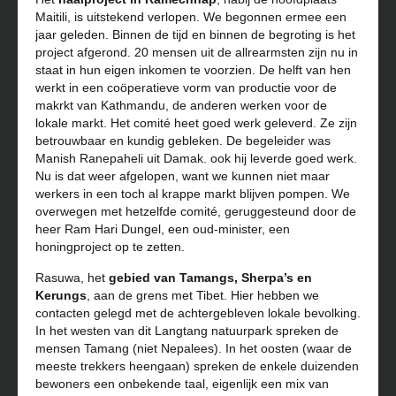
Maitili, is uitstekend verlopen. We begonnen ermee een
jaar geleden. Binnen de tijd en binnen de begroting is het
project afgerond. 20 mensen uit de allrearmsten zijn nu in
staat in hun eigen inkomen te voorzien. De helft van hen
werkt in een coöperatieve vorm van productie voor de
makrkt van Kathmandu, de anderen werken voor de
lokale markt. Het comité heet goed werk geleverd. Ze zijn
betrouwbaar en kundig gebleken. De begeleider was
Manish Ranepaheli uit Damak. ook hij leverde goed werk.
Nu is dat weer afgelopen, want we kunnen niet maar
werkers in een toch al krappe markt blijven pompen. We
overwegen met hetzelfde comité, geruggesteund door de
heer Ram Hari Dungel, een oud-minister, een
honingproject op te zetten.
Rasuwa, het
gebied van Tamangs, Sherpa’s en
Kerungs
, aan de grens met Tibet. Hier hebben we
contacten gelegd met de achtergebleven lokale bevolking.
In het westen van dit Langtang natuurpark spreken de
mensen Tamang (niet Nepalees). In het oosten (waar de
meeste trekkers heengaan) spreken de enkele duizenden
bewoners een onbekende taal, eigenlijk een mix van