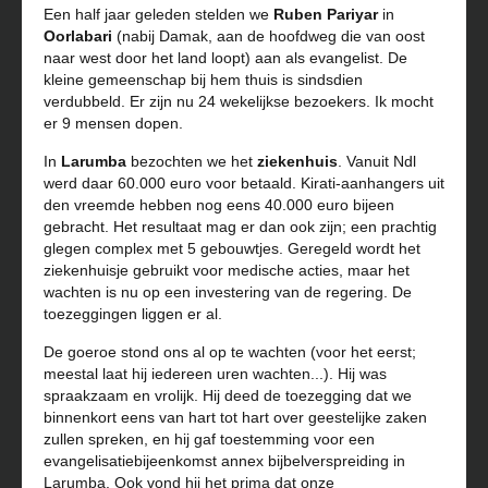
Een half jaar geleden stelden we
Ruben Pariyar
in
Oorlabari
(nabij Damak, aan de hoofdweg die van oost
naar west door het land loopt) aan als evangelist. De
kleine gemeenschap bij hem thuis is sindsdien
verdubbeld. Er zijn nu 24 wekelijkse bezoekers. Ik mocht
er 9 mensen dopen.
In
Larumba
bezochten we het
ziekenhuis
. Vanuit Ndl
werd daar 60.000 euro voor betaald. Kirati-aanhangers uit
den vreemde hebben nog eens 40.000 euro bijeen
gebracht. Het resultaat mag er dan ook zijn; een prachtig
glegen complex met 5 gebouwtjes. Geregeld wordt het
ziekenhuisje gebruikt voor medische acties, maar het
wachten is nu op een investering van de regering. De
toezeggingen liggen er al.
De goeroe stond ons al op te wachten (voor het eerst;
meestal laat hij iedereen uren wachten...). Hij was
spraakzaam en vrolijk. Hij deed de toezegging dat we
binnenkort eens van hart tot hart over geestelijke zaken
zullen spreken, en hij gaf toestemming voor een
evangelisatiebijeenkomst annex bijbelverspreiding in
Larumba. Ook vond hij het prima dat onze