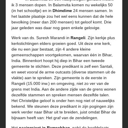
ik 3 mensen dopen. In Balamvita komen nu wekelijks 50
(in het schooltje) en in
Dhimdime
24 mensen samen. In
het laatste plaatsje zou het wel eens kunnen dat de hele
bevolking (meer dan 200 mensen) tot geloof komt. Drie
jaar geleden was daar nog geen enkele gelovige.
Werk van ds. Suresh Marandi in
Rangeli
. Zijn kerkje plus
kerkstichtingen elders groeien goed. Uit deze ene kerk,
die nu een jaar bestaat, zijn 4 andere kleine
gemeenschappen voortgekomen, waarvan één in Bihar,
India. Binnenkort hoopt hij diep in Bihar een tweede
gemeente te stichten. Deze predikant is zelf een Santali,
en weet vooral de arme outcasts (diverse stammen uit de
vlakte) aan te spreken. Zijn gemeente is de eerste in
Rangeli (15.000 inw.) en omgeving, niet zo ver van de
grens met India. Aan de andere zijde van de grens wonen
dezelfde stammen en spreken mensen dezelfde talen.
Het Christelijke geloof is onder hen nog niet of nauwelijks
bekend. We steunen deze predikant in zijn pogingen zijn
werk verder naar Bihar uit te breiden, juist omdat Bihar de
bijnaam heeft van: Het graf van de zendelingen.
Het
naaiproject in Ramechhap
, nabij de hoofdplaats