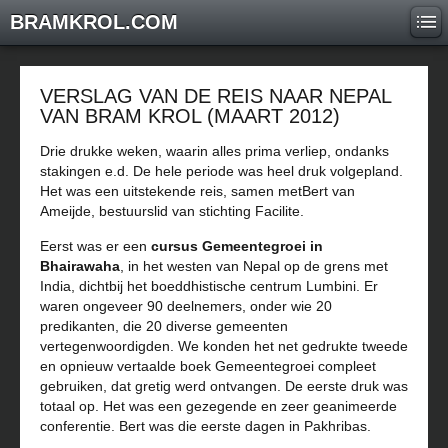
BRAMKROL.COM
VERSLAG VAN DE REIS NAAR NEPAL
VAN BRAM KROL (MAART 2012)
Drie drukke weken, waarin alles prima verliep, ondanks
stakingen e.d. De hele periode was heel druk volgepland.
Het was een uitstekende reis, samen metBert van
Ameijde, bestuurslid van stichting Facilite.
Eerst was er een
cursus Gemeentegroei in
Bhairawaha
, in het westen van Nepal op de grens met
India, dichtbij het boeddhistische centrum Lumbini. Er
waren ongeveer 90 deelnemers, onder wie 20
predikanten, die 20 diverse gemeenten
vertegenwoordigden. We konden het net gedrukte tweede
en opnieuw vertaalde boek Gemeentegroei compleet
gebruiken, dat gretig werd ontvangen. De eerste druk was
totaal op. Het was een gezegende en zeer geanimeerde
conferentie. Bert was die eerste dagen in Pakhribas.