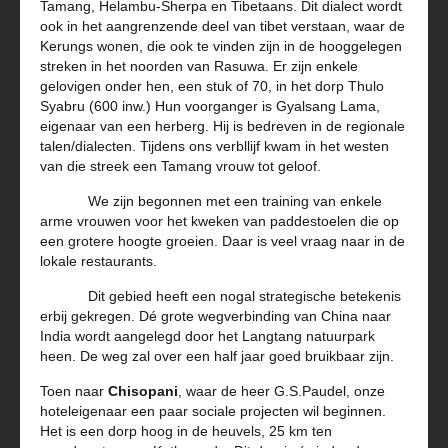
Tamang, Helambu-Sherpa en Tibetaans. Dit dialect wordt
ook in het aangrenzende deel van tibet verstaan, waar de
Kerungs wonen, die ook te vinden zijn in de hooggelegen
streken in het noorden van Rasuwa. Er zijn enkele
gelovigen onder hen, een stuk of 70, in het dorp Thulo
Syabru (600 inw.) Hun voorganger is Gyalsang Lama,
eigenaar van een herberg. Hij is bedreven in de regionale
talen/dialecten. Tijdens ons verbllijf kwam in het westen
van die streek een Tamang vrouw tot geloof.
We zijn begonnen met een training van enkele
arme vrouwen voor het kweken van paddestoelen die op
een grotere hoogte groeien. Daar is veel vraag naar in de
lokale restaurants.
Dit gebied heeft een nogal strategische betekenis
erbij gekregen. Dé grote wegverbinding van China naar
India wordt aangelegd door het Langtang natuurpark
heen. De weg zal over een half jaar goed bruikbaar zijn.
Toen naar
Chisopani
, waar de heer G.S.Paudel, onze
hoteleigenaar een paar sociale projecten wil beginnen.
Het is een dorp hoog in de heuvels, 25 km ten