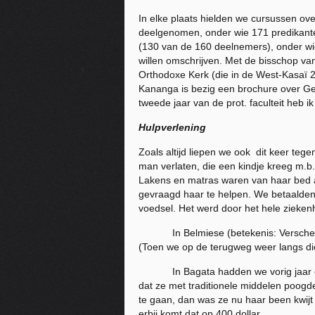
In elke plaats hielden we cursussen ov
deelgenomen, onder wie 171 predikante
(130 van de 160 deelnemers), onder wie 
willen omschrijven. Met de bisschop va
Orthodoxe Kerk (die in de West-Kasaï 2
Kananga is bezig een brochure over Gem
tweede jaar van de prot. faculteit heb
Hulpverlening
Zoals altijd liepen we ook dit keer t
man verlaten, die een kindje kreeg m.b
Lakens en matras waren van haar bed a
gevraagd haar te helpen. We betaalden 
voedsel. Het werd door het hele zieken
In Belmiese (betekenis: Verscheiden 
(Toen we op de terugweg weer langs d
In Bagata hadden we vorig jaar een 
dat ze met traditionele middelen poog
te gaan, dan was ze nu haar been kwijt
erbij komt dat op 400 dollar.