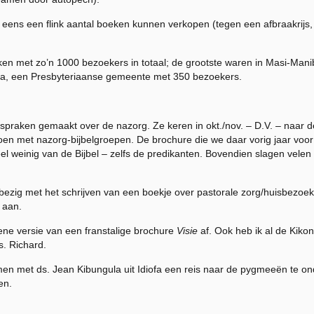
een flink aantal boeken kunnen verkopen (tegen een afbraakrijs, 
et zo’n 1000 bezoekers in totaal; de grootste waren in Masi-Mani
a, een Presbyteriaanse gemeente met 350 bezoekers.
fspraken gemaakt over de nazorg. Ze keren in okt./nov. – D.V. – naar 
oen met nazorg-bijbelgroepen. De brochure die we daar vorig jaar voo
weinig van de Bijbel – zelfs de predikanten. Bovendien slagen velen 
met het schrijven van een boekje over pastorale zorg/huisbezoeken.
 aan.
 versie van een franstalige brochure
Visie
af. Ook heb ik al de Kiko
s. Richard.
t ds. Jean Kibungula uit Idiofa een reis naar de pygmeeën te ond
en.