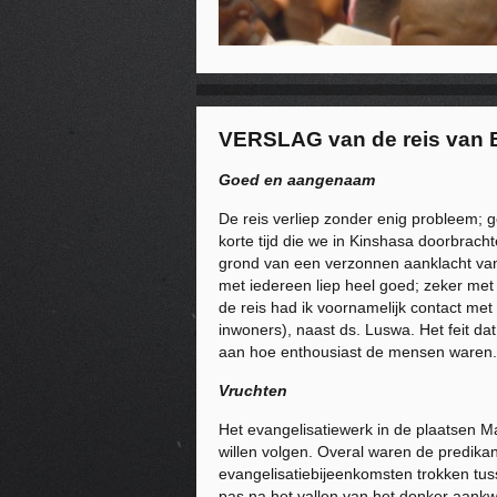
VERSLAG van de reis van B
Goed en aangenaam
De reis verliep zonder enig probleem; 
korte tijd die we in Kinshasa doorbrac
grond van een verzonnen aanklacht va
met iedereen liep heel goed; zeker met 
de reis had ik voornamelijk contact me
inwoners), naast ds. Luswa. Het feit dat
aan hoe enthousiast de mensen waren.
Vruchten
Het evangelisatiewerk in de plaatsen 
willen volgen. Overal waren de predika
evangelisatiebijeenkomsten trokken tu
pas na het vallen van het donker aank