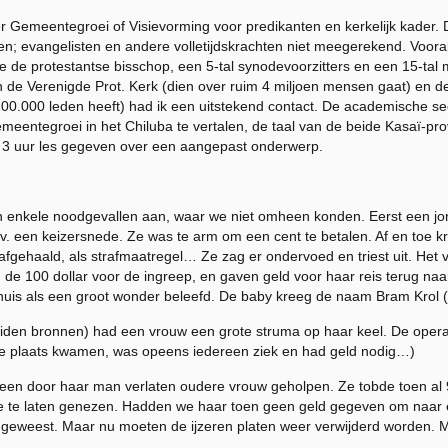
er Gemeentegroei of Visievorming voor predikanten en kerkelijk kader
n; evangelisten en andere volletijdskrachten niet meegerekend. Voora
de protestantse bisschop, een 5-tal synodevoorzitters en een 15-tal me
n de Verenigde Prot. Kerk (dien over ruim 4 miljoen mensen gaat) en de
00.000 leden heeft) had ik een uitstekend contact. De academische secr
eentegroei in het Chiluba te vertalen, de taal van de beide Kasaï-pro
 ik 3 uur les gegeven over een aangepast onderwerp.
egen enkele noodgevallen aan, waar we niet omheen konden. Eerst een 
.v. een keizersnede. Ze was te arm om een cent te betalen. Af en toe 
fgehaald, als strafmaatregel… Ze zag er ondervoed en triest uit. Het
de 100 dollar voor de ingreep, en gaven geld voor haar reis terug naa
huis als een groot wonder beleefd. De baby kreeg de naam Bram Krol (o
bronnen) had een vrouw een grote struma op haar keel. De operati
ie plaats kwamen, was opeens iedereen ziek en had geld nodig…)
door haar man verlaten oudere vrouw geholpen. Ze tobde toen al
de te laten genezen. Hadden we haar toen geen geld gegeven om naar 
 geweest. Maar nu moeten de ijzeren platen weer verwijderd worden. M