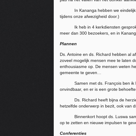
In Kananga hebben we eindelijk eens 
tijdens onze afwezigheid door.)
Ik heb in 4 kerkdiensten gesproken m
meer dan 300 bezoekers, en in Kanang
Plannen
Ds. Antoine en ds. Richard hebben al a
zoveel mogelijk mensen mee te laten d
enthousiasme op. De mensen weten heel 
gemeente te geven…
Samen met ds. François ben ik bezig 
onvindbaar, en er is een grote behoefte
Ds. Richard heeft bijna de herziene
hetzelfde onderwerp in bezit, ook van d
Binnenkort hoopt ds. Luswa samen me
op te zetten en nieuwe impulsen te gev
Conferenties