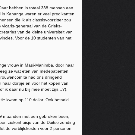
. Daar hebben in totaal 338 mensen aan
l in Kananga waren er veel predikanten
nsen die ik als classisvoorzitter zou
 vicaris-generaal van de Grieks-
etaries van de kleine universiteit van
vincies. Voor de 10 studenten van het
jonge vrouw in Masi-Manimba, door haar
kreeg ze wat eten van medepatienten.
 vrouwencomité had ons dringend
r haar dorpje en voor het kopen van
f ik daar nu blij mee moet zijn…?).
e kwam op 110 dollar. Ook betaald.
 9 maanden met een gebroken been,
een ziekenhuisje van de Duitse zending
et de verblijfskosten voor 2 personen