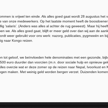
mmen is vrijwel ten einde. Als alles goed gaat wordt 28 augustus het 
wee van onze medewerkers. Op het laatste moment heeft de boosdoener
lig ‘salaris’. (Anders was alles al achter de rug geweest). Maar hij heef
en we. Als alles goed gaat, blijft er meer geld over dan wij aan de aan
rdt weer gebruikt voor ons werk: nazorg, publicaties, pygmeeën en bijb
lig naar Kongo reizen.
men tot geloof, we beïnvloeden hele denominaties met een gezonde, bijb
500 euro duurder dan voorzien (m.n. door sociale hulp en opnieuw geld
 alles overzie wat er deze zomer op de reizen naar Nepal, Ivoorkust en
ogen maken. Met weinig geld worden bergen verzet. Duizenden komen t