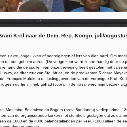
ram Krol naar de Dem. Rep. Kongo, juli/augustu
geen ziekte, ongelukken of bedreigingen of iets van dien aard. Om moei
hten op een geheim adres. (De vorige keer werd ik hardhandig door de 
n iemand die de spullen van onze beweging heeft gestolen met valse
Luswa, de directeur van Stg. Africe, en de predikanten Richard Mayoko
t ds. François Mufokoto en leidinggevenden van de Verenigde Prot. Kerk
 ik geen uurtje vrij heb gehad (vooral in de Kasaï werd mijn bezoek uitg
Masi-Manimba, Belemiese en Bagata (prov. Bandundu) verliep prima. 1
nten van de organiserende kerken met stomheid geslagen dat zoiets mo
ssen de 1000 en de 4000 belangstellenden per keer. (1000 alleen de e
wamen door autopech).