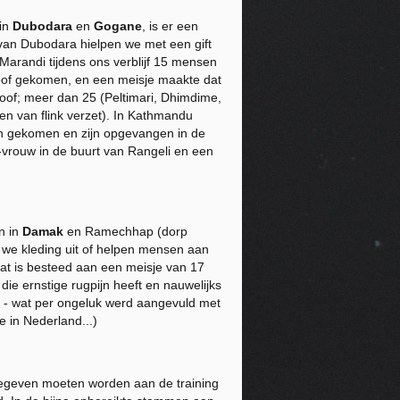
 in
Dubodara
en
Gogane
, is er een
van Dubodara hielpen we met een gift
Marandi tijdens ons verblijf 15 mensen
loof gekomen, en een meisje maakte dat
oof; meer dan 25 (Peltimari, Dhimdime,
en van flink verzet). In Kathmandu
ren gekomen en zijn opgevangen in de
-vrouw in de buurt van Rangeli en een
n in
Damak
en Ramechhap (dorp
n we kleding uit of helpen mensen aan
Dat is besteed aan een meisje van 17
ie ernstige rugpijn heeft en nauwelijks
) - wat per ongeluk werd aangevuld met
 in Nederland...)
 gegeven moeten worden aan de training