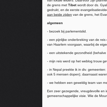
van lokale leiders. Daarvoor zijn plann
de grens met
Tibet
wordt door ds. Gyals
gedrukt, en de eerste evangelisatievi
aan beide zijden
van de grens, het Evan
algemeen
- bezoek bij parlementslid.
- een pijnlijke onderbreking van de reis
van Haarlem voorgaan, waarbij de eigen
- een uitstekende gezondheid (behalve 
- mijn reis werd op het weblog trouw g
- in Nepal preekte ik in div. gemeenten
ook 5 mensen dopen); daarnaast waren 
- we hebben een geweldig team van me
Een zeer gezegende, vreugdevolle en in
gemeenschappelijke visie. Wie de Mount E