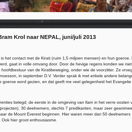
Bram Krol naar NEPAL, juni/juli 2013
 is het contact met de Kirati (ruim 1,5 miljoen mensen) en hun goeroe.
erd, gaat in volle omvang door. Door de hevige regens konden we ni
 hoofdbestuur van de Kiratibeweging, onder wie de voorzitter. Ze vro
 moesson, in september D.V. Verder sprak ik met enkele andere belangr
ede goeroe word gezien, en dat geeft me veel gelegenheid het Evangelie 
ties belegd; de eerste in de omgeving van Ilam in het verre oosten 
ale projecten). 30 deelnemers, slechts 7 predikanten, maar zeer geanim
 naar de Mount Everest beginnen. Hier waren meer dan 50 deelnemers u
l. Ook hier groot enthousiasme.