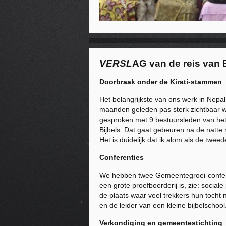
VERSL
AG van de reis van 
Doorbraak onder de Kirati-stammen
Het belangrijkste van ons werk in Nepal
maanden geleden pas sterk zichtbaar w
gesproken met 9 bestuursleden van het
Bijbels. Dat gaat gebeuren na de natte
Het is duidelijk dat ik alom als de twe
Conferenties
We hebben twee Gemeentegroei-conferen
een grote proefboerderij is, zie: soci
de plaats waar veel trekkers hun tocht
en de leider van een kleine bijbelschoo
Verkondiging en gemeentestichting