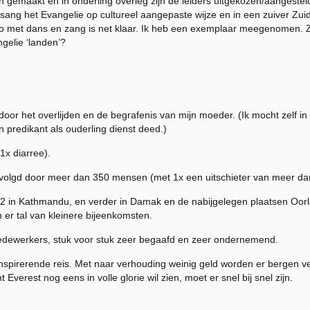
en gemaakt en in onderling overleg zijn de leiders uitgekozen/aangeste
ang het Evangelie op cultureel aangepaste wijze en in een zuiver Zuid-
deo met dans en zang is net klaar. Ik heb een exemplaar meegenomen. 
gelie ‘landen’?
 door het overlijden en de begrafenis van mijn moeder. (Ik mocht zelf i
 predikant als ouderling dienst deed.)
1x diarree).
evolgd door meer dan 350 mensen (met 1x een uitschieter van meer dan
: 2 in Kathmandu, en verder in Damak en de nabijgelegen plaatsen Oorlab
er tal van kleinere bijeenkomsten.
dewerkers, stuk voor stuk zeer begaafd en zeer ondernemend.
spirerende reis. Met naar verhouding weinig geld worden er bergen ver
verest nog eens in volle glorie wil zien, moet er snel bij snel zijn.