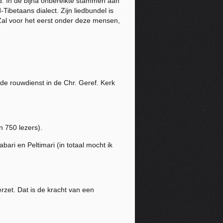
ld. In de bijna onbereikte stammen aan
Tibetaans dialect. Zijn liedbundel is
Zal voor het eerst onder deze mensen,
n de rouwdienst in de Chr. Geref. Kerk
 750 lezers).
ari en Peltimari (in totaal mocht ik
zet. Dat is de kracht van een