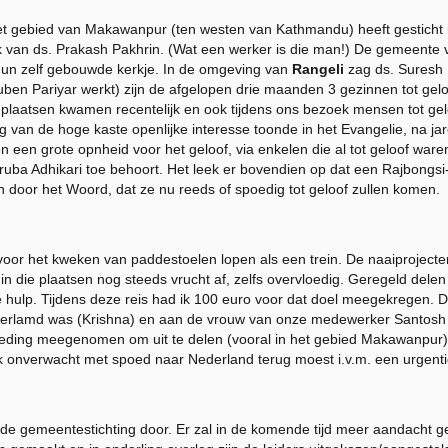
et gebied van Makawanpur (ten westen van Kathmandu) heeft gesticht
k van ds. Prakash Pakhrin. (Wat een werker is die man!) De gemeente 
 hun zelf gebouwde kerkje. In de omgeving van
Rangeli
zag ds. Suresh 
ben Pariyar werkt) zijn de afgelopen drie maanden 3 gezinnen tot ge
plaatsen kwamen recentelijk en ook tijdens ons bezoek mensen tot gel
 van de hoge kaste openlijke interesse toonde in het Evangelie, na jar
n een grote opnheid voor het geloof, via enkelen die al tot geloof wa
uba Adhikari toe behoort. Het leek er bovendien op dat een Rajbongsi
n door het Woord, dat ze nu reeds of spoedig tot geloof zullen komen.
 voor het kweken van paddestoelen lopen als een trein. De naaiprojecte
n die plaatsen nog steeds vrucht af, zelfs overvloedig. Geregeld dele
 hulp. Tijdens deze reis had ik 100 euro voor dat doel meegekregen. 
g verlamd was (Krishna) en aan de vrouw van onze medewerker Santosh d
kleding meegenomen om uit te delen (vooral in het gebied Makawanpur
ik onverwacht met spoed naar Nederland terug moest i.v.m. een urgentie
 de gemeentestichting door. Er zal in de komende tijd meer aandacht