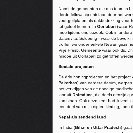
Naast de gemeenten die ons team in h
derde fellowship ontstaan door het wer
voor golfplaten als dakbedekking voor
tot geloof komen. In
Oorlabari
(waar Ru
mee tijdens ons bezoek. Ook in andere 
Balamvita, Solubung - waar de bevolking
troffen we onder enkele Newari gezinne
Vrije Presb. Gemeente waar ook ds. Dhr
hindoe uit Oorlabari zo getroffen werde
Sociale projecten
De drie honingprojecten en het project
Pakerbas
) van eerdere datum, werpen i
het verkrijgen van de noodige medische
jaar uit
Dhimdime
, die deels eenzijdi
kan staan. Ook deze keer had ik veel 
een deel van mijn eigten kleding, toen 
Nepal als zendend land
In India (
Bihar en Uttar Pradesh
) gaat