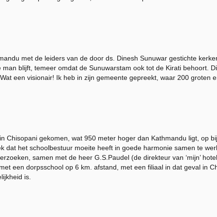
andu met de leiders van de door ds. Dinesh Sunuwar gestichte kerken
 man blijft, temeer omdat de Sunuwarstam ook tot de Kirati behoort. D
Wat een visionair! Ik heb in zijn gemeente gepreekt, waar 200 groten 
 in Chisopani gekomen, wat 950 meter hoger dan Kathmandu ligt, op bi
ek dat het schoolbestuur moeite heeft in goede harmonie samen te werke
rzoeken, samen met de heer G.S.Paudel (de direkteur van ‘mijn’ hotel
 een dorpsschool op 6 km. afstand, met een filiaal in dat geval in C
ijkheid is.