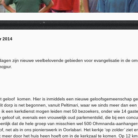
r 2014
dagen zijn nieuwe veelbelovende gebieden voor evangelisatie in de 
hojpur.
t geloof komen. Hier is inmiddels een nieuwe geloofsgemeenschap gest
t dorp is net begonnen, vanuit Peltimari, waar we sinds meer dan een 
b ik een kerkdienst mogen leiden met 50 bezoekers, onder wie 14 gaste
ke geloof uit, evenals een vrouwelijk oud parlementslid, die bij een co
lijk dat de hele groep van misschien wel 500 Ohmnanda-aanhangers zi
 net als in ons pionierswerk in Oorlabari. Het kerkje ‘op zolder’ ziet 
et meer door het huis heen hoeft om in de kerkzaal te komen. Op 12 km