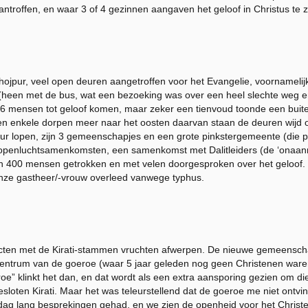
antroffen, en waar 3 of 4 gezinnen aangaven het geloof in Christus te 
hojpur, veel open deuren aangetroffen voor het Evangelie, voornamelijk
een met de bus, wat een bezoeking was over een heel slechte weg en d
 mensen tot geloof komen, maar zeker een tienvoud toonde een buite
r en enkele dorpen meer naar het oosten daarvan staan de deuren wijd 
r lopen, zijn 3 gemeenschapjes en een grote pinkstergemeente (die pas
openluchtsamenkomsten, een samenkomst met Dalitleiders (de ‘onaanr
n 400 mensen getrokken en met velen doorgesproken over het geloof.
onze gastheer/-vrouw overleed vanwege typhus.
tacten met de Kirati-stammen vruchten afwerpen. De nieuwe gemeenschap
centrum van de goeroe (waar 5 jaar geleden nog geen Christenen waren)
oe” klinkt het dan, en dat wordt als een extra aansporing gezien om die
oten Kirati. Maar het was teleurstellend dat de goeroe me niet ontving
 lang besprekingen gehad, en we zien de openheid voor het Christeli