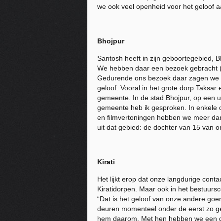
we ook veel openheid voor het geloof a
Bhojpur
Santosh heeft in zijn geboortegebied, B
We hebben daar een bezoek gebracht (h
Gedurende ons bezoek daar zagen we 6
geloof. Vooral in het grote dorp Taksa
gemeente. In de stad Bhojpur, op een uu
gemeente heb ik gesproken. In enkele 
en filmvertoningen hebben we meer da
uit dat gebied: de dochter van 15 van 
Kirati
Het lijkt erop dat onze langdurige con
Kiratidorpen. Maar ook in het bestuurs
“Dat is het geloof van onze andere goer
deuren momenteel onder de eerst zo gesl
hem daarom. Met hen hebben we een dag