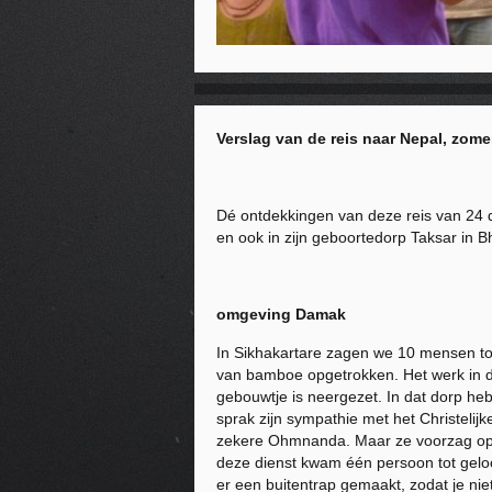
Verslag van de reis naar Nepal, zome
Dé ontdekkingen van deze reis van 24 
en ook in zijn geboortedorp Taksar in B
omgeving Damak
In Sikhakartare zagen we 10 mensen to
van bamboe opgetrokken. Het werk in di
gebouwtje is neergezet. In dat dorp he
sprak zijn sympathie met het Christelij
zekere Ohmnanda. Maar ze voorzag open
deze dienst kwam één persoon tot geloof,
er een buitentrap gemaakt, zodat je ni