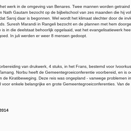
et het werk in de omgeving van Benares. Twee mannen worden getraind
ath Gautam bezocht op de bijbelschool van zes maanden die hij volgt.
at Saroj daar is begonnen. Wel wordt het klimaat slechter door de invl
ds. Suresh Marandi in Rangeli bezocht en de plannen met hem doorge
is in die deelstaat behoorlijk opgelaaid, wat het evangelisatiewerk heel
goed. In juli werden er weer 8 mensen gedoopt.
orbereiding van drukwerk, 4 stuks, in het Frans, bestemd voor Ivoorku
Tamang. Norbu heeft de Gemeentegroeiconferentie voorbereid, en is 
 de Kiratibeweging. Deze reis was ongepland - vanwege problemen in K
al voor enkele belangrijke en grote Gemeentegroeiconferenties. Van 
/2014