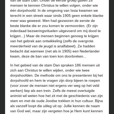
van de stam Dan. Onder de eerste groep gaven 28
mensen te kennen Christus te willen volgen, onder wie
één dorpshoofd. In de omgeving van Issia kwamen we
terecht in een streek waar sinds 1905 geen enkele blanke
meer was geweest. Men had gezworen de eerste de
beste blanke die er zou komen te vermoorden. (Er zijn
inderdaad bezweringsrituelen uitgevoerd om mij dood te
krijgen...) Maar de mensen beginnen genoeg te krijgen
van het gebrek aan ontwikkeling (zelfs de overgrote
meerderheid van de jeugd is analfabeet). Ze hadden
bedacht dat wanneer (net als in 1905) een Nederlander
kwam, deze de ban van toen kon doorbreken...
In het gebied van de stam Dan spraken 186 mensen uit
zich aan Christus te willen wijden, onder wie twee
dorpshoofden. De methode om ons te presenteren bij het
dorpshoofd en hem te vragen zijn dorp bijeen te roepen
(voor zover de mensen niet ergens ver weg op het veld
werken) liep als een trein. Zelfs de meest overtuigde
animist wil weten hoe het zit met de geschiedenis van zijn
stam en met de oude Joodse trekken in hun cultuur. Bijna
als vanzelf loopt die uitleg uit op: Jullie kennen de naam
van God wel, maar zijn vergeten hoe je Hem kunt kennen