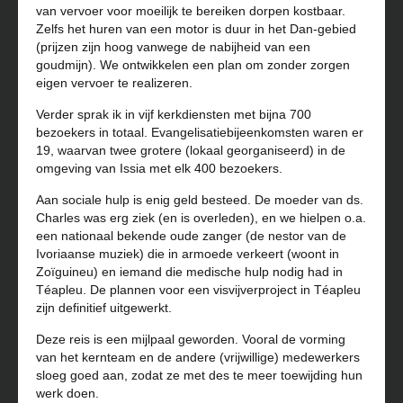
van vervoer voor moeilijk te bereiken dorpen kostbaar.
Zelfs het huren van een motor is duur in het Dan-gebied
(prijzen zijn hoog vanwege de nabijheid van een
goudmijn). We ontwikkelen een plan om zonder zorgen
eigen vervoer te realizeren.
Verder sprak ik in vijf kerkdiensten met bijna 700
bezoekers in totaal. Evangelisatiebijeenkomsten waren er
19, waarvan twee grotere (lokaal georganiseerd) in de
omgeving van Issia met elk 400 bezoekers.
Aan sociale hulp is enig geld besteed. De moeder van ds.
Charles was erg ziek (en is overleden), en we hielpen o.a.
een nationaal bekende oude zanger (de nestor van de
Ivoriaanse muziek) die in armoede verkeert (woont in
Zoïguineu) en iemand die medische hulp nodig had in
Téapleu. De plannen voor een visvijverproject in Téapleu
zijn definitief uitgewerkt.
Deze reis is een mijlpaal geworden. Vooral de vorming
van het kernteam en de andere (vrijwillige) medewerkers
sloeg goed aan, zodat ze met des te meer toewijding hun
werk doen.