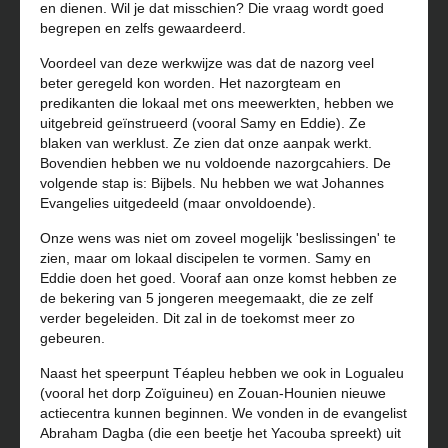
en dienen. Wil je dat misschien? Die vraag wordt goed
begrepen en zelfs gewaardeerd.
Voordeel van deze werkwijze was dat de nazorg veel
beter geregeld kon worden. Het nazorgteam en
predikanten die lokaal met ons meewerkten, hebben we
uitgebreid geïnstrueerd (vooral Samy en Eddie). Ze
blaken van werklust. Ze zien dat onze aanpak werkt.
Bovendien hebben we nu voldoende nazorgcahiers. De
volgende stap is: Bijbels. Nu hebben we wat Johannes
Evangelies uitgedeeld (maar onvoldoende).
Onze wens was niet om zoveel mogelijk 'beslissingen' te
zien, maar om lokaal discipelen te vormen. Samy en
Eddie doen het goed. Vooraf aan onze komst hebben ze
de bekering van 5 jongeren meegemaakt, die ze zelf
verder begeleiden. Dit zal in de toekomst meer zo
gebeuren.
Naast het speerpunt Téapleu hebben we ook in Logualeu
(vooral het dorp Zoïguineu) en Zouan-Hounien nieuwe
actiecentra kunnen beginnen. We vonden in de evangelist
Abraham Dagba (die een beetje het Yacouba spreekt) uit