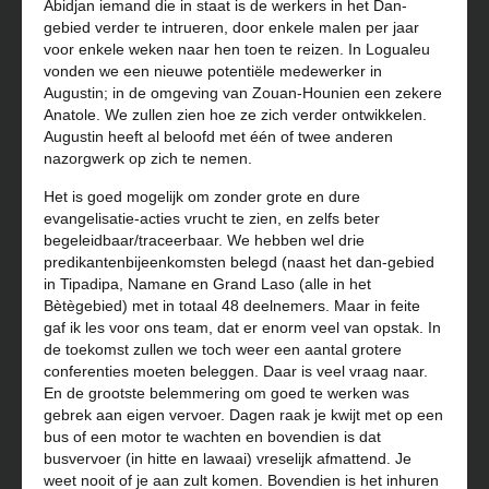
Abidjan iemand die in staat is de werkers in het Dan-
gebied verder te intrueren, door enkele malen per jaar
voor enkele weken naar hen toen te reizen. In Logualeu
vonden we een nieuwe potentiële medewerker in
Augustin; in de omgeving van Zouan-Hounien een zekere
Anatole. We zullen zien hoe ze zich verder ontwikkelen.
Augustin heeft al beloofd met één of twee anderen
nazorgwerk op zich te nemen.
Het is goed mogelijk om zonder grote en dure
evangelisatie-acties vrucht te zien, en zelfs beter
begeleidbaar/traceerbaar. We hebben wel drie
predikantenbijeenkomsten belegd (naast het dan-gebied
in Tipadipa, Namane en Grand Laso (alle in het
Bètègebied) met in totaal 48 deelnemers. Maar in feite
gaf ik les voor ons team, dat er enorm veel van opstak. In
de toekomst zullen we toch weer een aantal grotere
conferenties moeten beleggen. Daar is veel vraag naar.
En de grootste belemmering om goed te werken was
gebrek aan eigen vervoer. Dagen raak je kwijt met op een
bus of een motor te wachten en bovendien is dat
busvervoer (in hitte en lawaai) vreselijk afmattend. Je
weet nooit of je aan zult komen. Bovendien is het inhuren