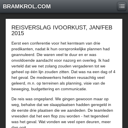
BRAMKROL.COM
REISVERSLAG IVOORKUST, JAN/FEB
2015
Eerst een conferentie voor het kernteam van drie
predikanten, nadat ik hun oorspronkelijke plannen had
geannuleerd. Die waren veel te duur en er was
onvoldoende aandacht voor nazorg en overleg. Ik had
verteld dat we net zolang zouden vergaderen tot we
geheel op één lijn zouden zitten. Dat was na een dag of 4
het geval. De medewerkers hebben reusachtig veel
geleerd, m.n. op terreinen als planning, visie van de
beweging, budgettering en communicatie.
De reis was ongepland. We gingen gewooon maar op
weg, behalve dat we slaapplaatsen hadden geregeld in
de eerste drie plaatsen die we aandeden. De teamleden
vreesden dat het een flop zou worden - het tegendeel
was het geval. Wat vonden we veel open deuren, meer
dan ooit.