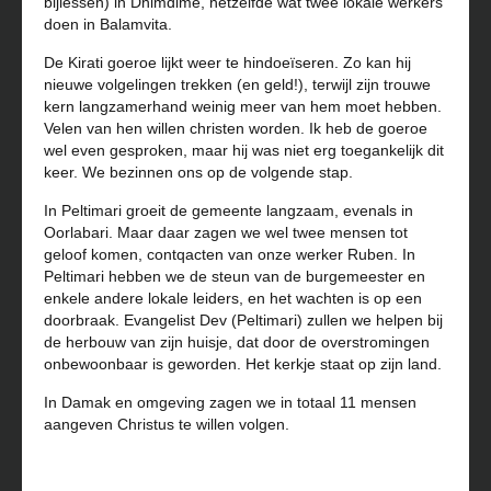
bijlessen) in Dhimdime, hetzelfde wat twee lokale werkers
doen in Balamvita.
De Kirati goeroe lijkt weer te hindoeïseren. Zo kan hij
nieuwe volgelingen trekken (en geld!), terwijl zijn trouwe
kern langzamerhand weinig meer van hem moet hebben.
Velen van hen willen christen worden. Ik heb de goeroe
wel even gesproken, maar hij was niet erg toegankelijk dit
keer. We bezinnen ons op de volgende stap.
In Peltimari groeit de gemeente langzaam, evenals in
Oorlabari. Maar daar zagen we wel twee mensen tot
geloof komen, contqacten van onze werker Ruben. In
Peltimari hebben we de steun van de burgemeester en
enkele andere lokale leiders, en het wachten is op een
doorbraak. Evangelist Dev (Peltimari) zullen we helpen bij
de herbouw van zijn huisje, dat door de overstromingen
onbewoonbaar is geworden. Het kerkje staat op zijn land.
In Damak en omgeving zagen we in totaal 11 mensen
aangeven Christus te willen volgen.