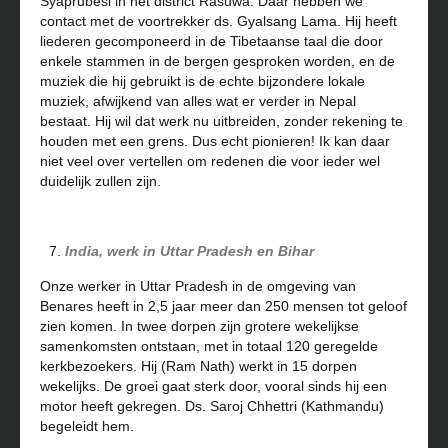
Syaprubesi in het district Rasuwa. Daar hebben we
contact met de voortrekker ds. Gyalsang Lama. Hij heeft
liederen gecomponeerd in de Tibetaanse taal die door
enkele stammen in de bergen gesproken worden, en de
muziek die hij gebruikt is de echte bijzondere lokale
muziek, afwijkend van alles wat er verder in Nepal
bestaat. Hij wil dat werk nu uitbreiden, zonder rekening te
houden met een grens. Dus echt pionieren! Ik kan daar
niet veel over vertellen om redenen die voor ieder wel
duidelijk zullen zijn.
India, werk in Uttar Pradesh en Bihar
Onze werker in Uttar Pradesh in de omgeving van
Benares heeft in 2,5 jaar meer dan 250 mensen tot geloof
zien komen. In twee dorpen zijn grotere wekelijkse
samenkomsten ontstaan, met in totaal 120 geregelde
kerkbezoekers. Hij (Ram Nath) werkt in 15 dorpen
wekelijks. De groei gaat sterk door, vooral sinds hij een
motor heeft gekregen. Ds. Saroj Chhettri (Kathmandu)
begeleidt hem.