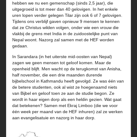
hebben we nu een gemenschap (sinds 2,5 jaar), die
uitgegroeid is tot meer dan 40 gelovigen. In het enkele
uren lopen verder gelegen Tilar zijn ook 6 of 7 gelovigen.
Tijdens ons verblijf gaven opnieuw 9 mensen te kennen
dat ze Christus wilden volgen, onder wie een vrouw die
vlakbij de grens met India in de zuidoostelijke punt van
Nepal woont. Nazorg zal samen met de HEF worden
gedaan.
In Sarandara (in het uiterste mid-oosten van Nepal)
zagen we geen mensen tot geloof komen. Maar de
openheid blijft. Men wacht op de terugkomst van Anisha,
half november, die een drie maanden durende
bijbelschool in Kathmandu heeft gevolgd. Ze was één van
de betere studenten, ook al wist ze hoegenaamd niets
van Bijbel en geloof toen ze aan de studie begon. Ze
wordt in haar eigen dorp als een heldin gezien. Wat gaat
dat betekenen? Samen met Ekraj Limboo (die we voor
één week per maand van de HEF inhuren) zal ze werken
aan evangelisatuie en nazorg in haar dorp.