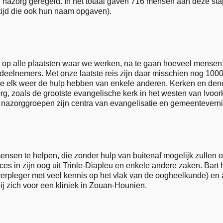
 de nazorg geregeld. In het totaal gaven 716 mensen aan deze s
ftijd die ook hun naam opgaven).
m op alle plaatsten waar we werken, na te gaan hoeveel mens
0 deelnemers. Met onze laatste reis zijn daar misschien nog 1
die elk weer de hulp hebben van enkele anderen. Kerken en de
rg, zoals de grootste evangelische kerk in het westen van Ivoo
Veel nazorggroepen zijn centra van evangelisatie en gemeenteve
nsen te helpen, die zonder hulp van buitenaf mogelijk zullen o
s in zijn oog uit Trinle-Diapleu en enkele andere zaken. Bart
verpleger met veel kennis op het vlak van de oogheelkunde) en
ij zich voor een kliniek in Zouan-Hounien.