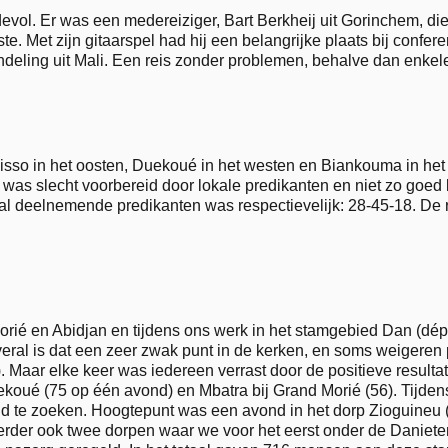
ol. Er was een medereiziger, Bart Berkheij uit Gorinchem, die 
 Met zijn gitaarspel had hij een belangrijke plaats bij conferen
endeling uit Mali. Een reis zonder problemen, behalve dan enke
isso in het oosten, Duekoué in het westen en Biankouma in he
 was slecht voorbereid door lokale predikanten en niet zo goed 
l deelnemende predikanten was respectievelijk: 28-45-18. De r
Morié en Abidjan en tijdens ons werk in het stamgebied Dan (dé
veral is dat een zeer zwak punt in de kerken, en soms weigeren
o). Maar elke keer was iedereen verrast door de positieve resul
ekoué (75 op één avond) en Mbatra bij Grand Morié (56). Tijden
d te zoeken. Hoogtepunt was een avond in het dorp Zioguineu
erder ook twee dorpen waar we voor het eerst onder de Daniete