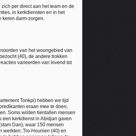
zich per direct aan het team en de
ties, in kerkdiensten en in het
le keren darm-zorgen.
t noorden van het woongebied van
bezocht (40), de andere trokken
eacties varieerden van lovend tot
partement Tonkpi) hebben we tijd
 predikanten eraan mee te doen,
taten. Soms wilden tientallen mensen
s een kerkdienst in Abidjan gaven
 (stam Dan), waar 150 mensen
n werkten: Tro-Hounien (40) en