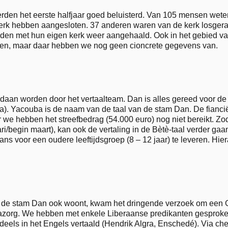
den het eerste halfjaar goed beluisterd. Van 105 mensen weten
erk hebben aangesloten. 37 anderen waren van de kerk losger
den met hun eigen kerk weer aangehaald. Ook in het gebied van
gen, maar daar hebben we nog geen cioncrete gegevens van.
aan worden door het vertaalteam. Dan is alles gereed voor de 
a). Yacouba is de naam van de taal van de stam Dan. De fianci
 we hebben het streefbedrag (54.000 euro) nog niet bereikt. Zo
ari/begin maart), kan ook de vertaling in de Bètè-taal verder ga
rans voor een oudere leeftijdsgroep (8 – 12 jaar) te leveren. H
ar de stam Dan ook woont, kwam het dringende verzoek om een 
nazorg. We hebben met enkele Liberaanse predikanten gesproken 
eels in het Engels vertaald (Hendrik Algra, Enschedé). Via ch