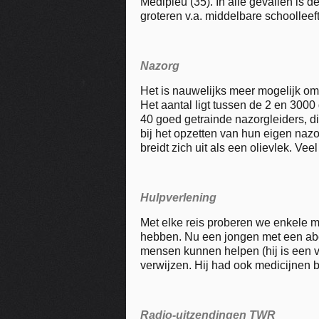
Medipleu (35). In alle gevallen is
groteren v.a. middelbare schoollee
Nazorg
Het is nauwelijks meer mogelijk o
Het aantal ligt tussen de 2 en 300
40 goed getrainde nazorgleiders, 
bij het opzetten van hun eigen nazo
breidt zich uit als een olievlek. 
Hulpverlening
Met elke reis proberen we enkele me
hebben. Nu een jongen met een abce
mensen kunnen helpen (hij is een 
verwijzen. Hij had ook medicijnen b
Radio-uitzendingen TWR