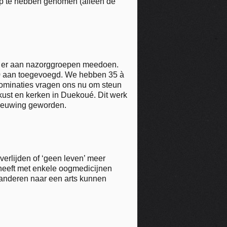
tap te hebben genomen (alleen de
en er aan nazorggroepen meedoen.
000 aan toegevoegd. We hebben 35 à
nominaties vragen ons nu om steun
rkust en kerken in Duekoué. Dit werk
rnieuwing geworden.
verlijden of ‘geen leven’ meer
 heeft met enkele oogmedicijnen
 anderen naar een arts kunnen