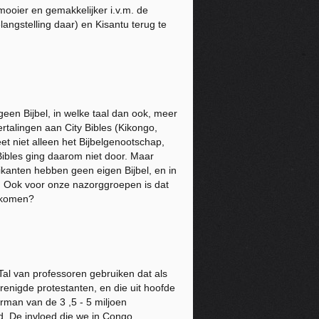
ooier en gemakkelijker i.v.m. de
ngstelling daar) en Kisantu terug te
geen Bijbel, in welke taal dan ook, meer
talingen aan City Bibles (Kikongo,
eet niet alleen het Bijbelgenootschap,
Bibles ging daarom niet door. Maar
ikanten hebben geen eigen Bijbel, en in
. Ook voor onze nazorggroepen is dat
n komen?
Tal van professoren gebruiken dat als
renigde protestanten, en die uit hoofde
rman van de 3 ,5 - 5 miljoen
ad. De invloed die we in Congo