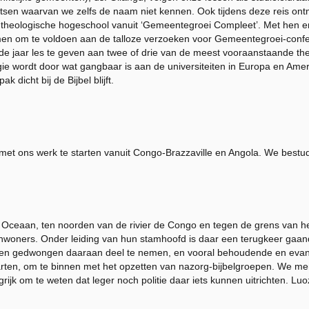
atsen waarvan we zelfs de naam niet kennen. Ook tijdens deze reis on
en theologische hogeschool vanuit ‘Gemeentegroei Compleet’. Met hen 
men om te voldoen aan de talloze verzoeken voor Gemeentegroei-confer
e jaar les te geven aan twee of drie van de meest vooraanstaande the
ogie wordt door wat gangbaar is aan de universiteiten in Europa en Am
 dicht bij de Bijbel blijft.
met ons werk te starten vanuit Congo-Brazzaville en Angola. We bestu
 Oceaan, ten noorden van de rivier de Congo en tegen de grens van he
inwoners. Onder leiding van hun stamhoofd is daar een terugkeer gaa
den gedwongen daaraan deel te nemen, en vooral behoudende en evan
tarten, om te binnen met het opzetten van nazorg-bijbelgroepen. We m
jk om te weten dat leger noch politie daar iets kunnen uitrichten. Luozi 