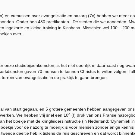
x) en cursussen over evangelisatie en nazorg (7x) hebben we meer d
woonden. Onder hen 480 predikanten. De steden die we aandeden: M
 ingekorte en kleine training in Kinshasa. Misschien wel 100 – 200 m
ekjes over.
r onze studiebijeenkomsten, is het niet doenlijk m daarnaast nog evange
erkdiensten gaven 70 mensen te kennen Christus te willen volgen. Tal
 terrein van evangelisatie in de praktijk te gaan brengen.
s al van start gegaan, en 5 grotere gemeenten hebben aangegeven ons
e
 werken. We hebben vrij snel een 10
(!) druk van ons Franse nazorgboe
aan het boekje met de kringleidersinstructie (in Nederland: ‘Dynamiek 
lgboekje voor de nazorg te moeilijk is voor mensen zonder enige kennis
tweede deeltje heb ik tijdens de reis geschreven en dat wordt binnenk