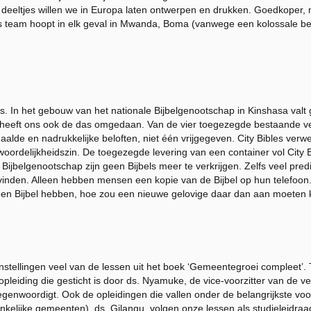
eeltjes willen we in Europa laten ontwerpen en drukken. Goedkoper, m
 team hoopt in elk geval in Mwanda, Boma (vanwege een kolossale bela
s. In het gebouw van het nationale Bijbelgenootschap in Kinshasa valt 
 heeft ons ook de das omgedaan. Van de vier toegezegde bestaande ver
aalde en nadrukkelijke beloften, niet één vrijgegeven. City Bibles verw
ordelijkheidszin. De toegezegde levering van een container vol City 
ijbelgenootschap zijn geen Bijbels meer te verkrijgen. Zelfs veel pred
vinden. Alleen hebben mensen een kopie van de Bijbel op hun telefoon
geen Bijbel hebben, hoe zou een nieuwe gelovige daar dan aan moete
instellingen veel van de lessen uit het boek ‘Gemeentegroei compleet’. 
pleiding die gesticht is door ds. Nyamuke, de vice-voorzitter van de ve
egenwoordigt. Ook de opleidingen die vallen onder de belangrijkste voo
nkelijke gemeenten), ds. Gilangu, volgen onze lessen als studieleidra