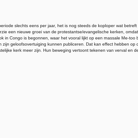
eriode slechts eens per jaar, het is nog steeds de koploper wat betre
oorzie een nieuwe groei van de protestantse/evangelische kerken, omda
ook in Congo is begonnen, waar het vooral lijkt op een massale Me-too 
ijn geloofsovertuiging kunnen publiceren. Dat kan effect hebben op 
telijke kerk meer zijn. Hun beweging vertoont tekenen van verval en de t