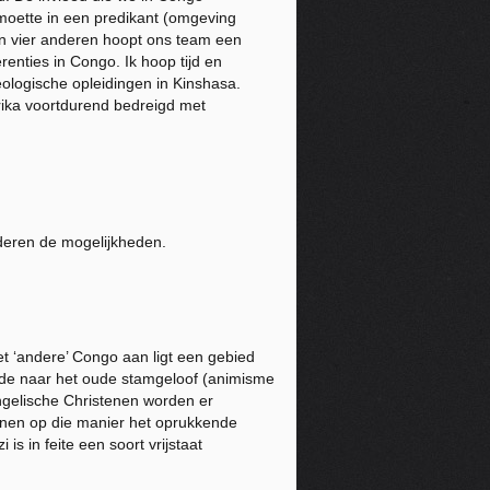
tmoette in een predikant (omgeving
en vier anderen hoopt ons team een
enties in Congo. Ik hoop tijd en
ologische opleidingen in Kinshasa.
erika voortdurend bedreigd met
deren de mogelijkheden.
t ‘andere’ Congo aan ligt een gebied
nde naar het oude stamgeloof (animisme
gelische Christenen worden er
enen op die manier het oprukkende
is in feite een soort vrijstaat