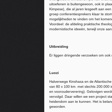
uitoefenen is buitengewoon, ook in pla
Kimpese), die al jaren lesgeeft aan e
groep conferentiesprekers klaar te sto
mogelijkheden te vinden om het komend
Voordeel: de afdeling praktische theol
modernistische ideeën, terwijl onze aanpak
Uitbreiding
Er liggen dringende verzoeken om ook 
Luozi
Halverwege Kinshasa en de Atlantische
van 80 x 100 km. met slechts 200.000 
en voorouderverering). Gelovigen wor
vervolgd. Daar willen we een project s
heidendom aan te kunnen. Het is belangri
geworden.