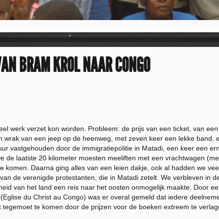
 VAN BRAM KROL NAAR CONGO
l werk verzet kon worden. Probleem: de prijs van een ticket, van een
n wrak van een jeep op de heenweg, met zeven keer een lekke band, e
ur vastgehouden door de immigratiepolitie in Matadi, een keer een erns
e de laatste 20 kilometer moesten meeliften met een vrachtwagen (me
e komen. Daarna ging alles van een leien dakje, ook al hadden we vee
 van de verenigde protestanten, die in Matadi zetelt. We verbleven in d
heid van het land een reis naar het oosten onmogelijk maakte. Door e
(Eglise du Christ au Congo) was er overal gemeld dat iedere deelnemer
tegemoet te komen door de prijzen voor de boeken extreem te verlag