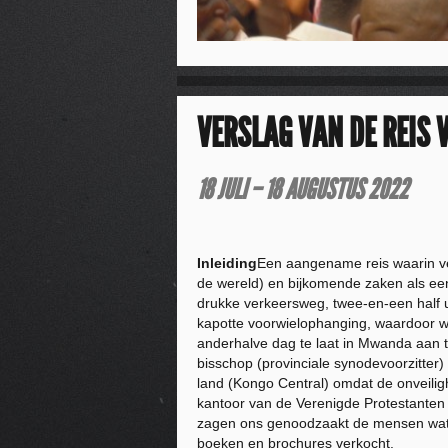
VERSLAG VAN DE REIS
18 JULI – 18 AUGUSTUS 2022
Inleiding
Een aangename reis waarin vee
de wereld) en bijkomende zaken als ee
drukke verkeersweg, twee-en-een half u
kapotte voorwielophanging, waardoor w
anderhalve dag te laat in Mwanda aan t
bisschop (provinciale synodevoorzitter)
land (Kongo Central) omdat de onveilig
kantoor van de Verenigde Protestanten 
zagen ons genoodzaakt de mensen wat 
boeken en brochures verkocht.