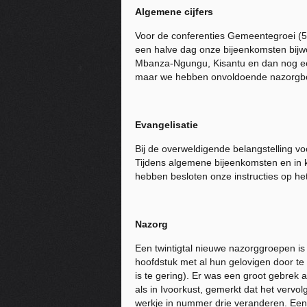
Algemene cijfers
Voor de conferenties Gemeentegroei (5
een halve dag onze bijeenkomsten bij
Mbanza-Ngungu, Kisantu en dan nog een
maar we hebben onvoldoende nazorgbo
Evangelisatie
Bij de overweldigende belangstelling voo
Tijdens algemene bijeenkomsten en in k
hebben besloten onze instructies op het
Nazorg
Een twintigtal nieuwe nazorggroepen i
hoofdstuk met al hun gelovigen door te
is te gering). Er was een groot gebrek 
als in Ivoorkust, gemerkt dat het vervo
werkje in nummer drie veranderen. Een 