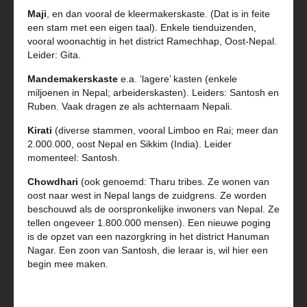
Maji
, en dan vooral de kleermakerskaste. (Dat is in feite
een stam met een eigen taal). Enkele tienduizenden,
vooral woonachtig in het district Ramechhap, Oost-Nepal.
Leider: Gita.
Mandemakerskaste
e.a. ‘lagere’ kasten (enkele
miljoenen in Nepal; arbeiderskasten). Leiders: Santosh en
Ruben. Vaak dragen ze als achternaam Nepali.
Kirati
(diverse stammen, vooral Limboo en Rai; meer dan
2.000.000, oost Nepal en Sikkim (India). Leider
momenteel: Santosh.
Chowdhari
(ook genoemd: Tharu tribes. Ze wonen van
oost naar west in Nepal langs de zuidgrens. Ze worden
beschouwd als de oorspronkelijke inwoners van Nepal. Ze
tellen ongeveer 1.800.000 mensen). Een nieuwe poging
is de opzet van een nazorgkring in het district Hanuman
Nagar. Een zoon van Santosh, die leraar is, wil hier een
begin mee maken.