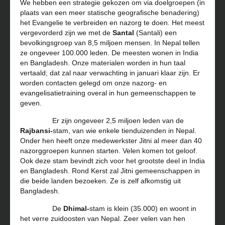
We hebben een strategie gekozen om via doelgroepen (in
plaats van een meer statische geografische benadering)
het Evangelie te verbreiden en nazorg te doen. Het meest
vergevorderd zijn we met de
Santal
(Santali) een
bevolkingsgroep van 8,5 miljoen mensen. In Nepal tellen
ze ongeveer 100.000 leden. De meesten wonen in India
en Bangladesh. Onze materialen worden in hun taal
vertaald; dat zal naar verwachting in januari klaar zijn. Er
worden contacten gelegd om onze nazorg- en
evangelisatietraining overal in hun gemeenschappen te
geven.
Er zijn ongeveer 2,5 miljoen leden van de
Rajbansi-
stam, van wie enkele tienduizenden in Nepal.
Onder hen heeft onze medewerkster Jitni al meer dan 40
nazorggroepen kunnen starten. Velen komen tot geloof.
Ook deze stam bevindt zich voor het grootste deel in India
en Bangladesh. Rond Kerst zal Jitni gemeenschappen in
die beide landen bezoeken. Ze is zelf afkomstig uit
Bangladesh.
De
Dhimal-
stam is klein (35.000) en woont in
het verre zuidoosten van Nepal. Zeer velen van hen