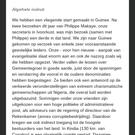
Algehele indruk
We hebben een vliegende start gemaakt in Guinee. Na
twee bezoeken dit jaar van Philippe Makaye, onze
secretaris in Ivoorkust, was mijn bezoek (samen met
Philippe) een derde in dat land. We zijn naar Guinee
gekomen op verzoek van enkele zeer vooraanstaande
geestelijke leiders. Onze - voor hen nieuwe - aanpak van
evangelisatie slaat enorm aan en ook de nazorg zoals wij
die hebben opgezet. Verder vallen de lessen over
Gemeentegroei in goede aarde, juist door de spanningen
en verstarring die vooral in de oudere denominaties
hebben toegeslagen. Ze bieden ook een antwoord op de
verkeerde veronderstellingen van extreem charismatische
gemeenschappen uit Nigeria, die overal luid worden
uitgebazuind. Sommigen onder onze vrienden zijn
uitgekozen voor een hoge politieke of administratieve
post, als adviseurs van de regering of directeur van de
Rekenkamer (annex corruptiebestrijding). Daardoor
kregen we ook indirect toegang tot de hoogste
bestuurders van het land. In Kindia (130 km. van
Conakry) is een plaatselijk comité gestart. Daarmee