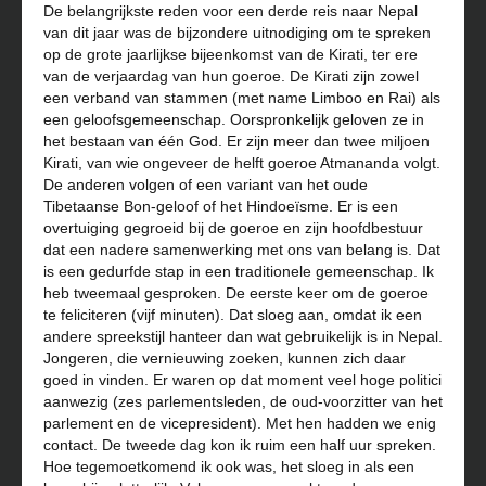
De belangrijkste reden voor een derde reis naar Nepal
van dit jaar was de bijzondere uitnodiging om te spreken
op de grote jaarlijkse bijeenkomst van de Kirati, ter ere
van de verjaardag van hun goeroe. De Kirati zijn zowel
een verband van stammen (met name Limboo en Rai) als
een geloofsgemeenschap. Oorspronkelijk geloven ze in
het bestaan van één God. Er zijn meer dan twee miljoen
Kirati, van wie ongeveer de helft goeroe Atmananda volgt.
De anderen volgen of een variant van het oude
Tibetaanse Bon-geloof of het Hindoeïsme. Er is een
overtuiging gegroeid bij de goeroe en zijn hoofdbestuur
dat een nadere samenwerking met ons van belang is. Dat
is een gedurfde stap in een traditionele gemeenschap. Ik
heb tweemaal gesproken. De eerste keer om de goeroe
te feliciteren (vijf minuten). Dat sloeg aan, omdat ik een
andere spreekstijl hanteer dan wat gebruikelijk is in Nepal.
Jongeren, die vernieuwing zoeken, kunnen zich daar
goed in vinden. Er waren op dat moment veel hoge politici
aanwezig (zes parlementsleden, de oud-voorzitter van het
parlement en de vicepresident). Met hen hadden we enig
contact. De tweede dag kon ik ruim een half uur spreken.
Hoe tegemoetkomend ik ook was, het sloeg in als een