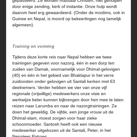
gepasseerd. Ze worden massaal Christen, niet geholpen
door enige zending, kerk of instantie. Onze hulp wordt
daarom heel erg gewaardeerd. (Onder de moslims, ook in
Guinee en Nepal, is moord op bekeerlingen nog tamelijk
algemeen).
Training en vorming
Tijdens deze korte reis naar Nepal hebben we twee
trainingen gegeven voor nazorg, één in een dorp ten
zuiden van Damak, voornamelijk voor Dhimal-gelovigen
(40) en één in het gebied van Bhaktapur in het verre
zuidoosten onder gelovigen uit Santali kerken met 63
deelnemers. Verder hebben we vier van onze vijf
regionale (vrijwillige) medewerkers onze visie en
werkwijze beter kunnen bijbrengen door hen mee te laten
reizen naar Larumba en naar de nazorgtrainingen. Ze
doen het geweldig. De vijfde, een jonge vrouw uit de
Dhimal-stam, moest zorgen voor haar zieke
schoonmoeder. Santosh heeft ook een nieuwe
medewerker uitgekozen uit de Santali, Peter, in het
Nepalees Patroes.