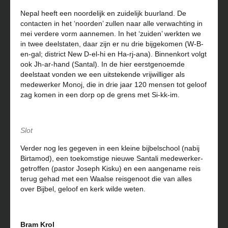
Nepal heeft een noordelijk en zuidelijk buurland. De
contacten in het ‘noorden’ zullen naar alle verwachting in
mei verdere vorm aannemen. In het ‘zuiden’ werkten we
in twee deelstaten, daar zijn er nu drie bijgekomen (W-B-
en-gal; district New D-el-hi en Ha-rj-ana). Binnenkort volgt
ook Jh-ar-hand (Santal). In de hier eerstgenoemde
deelstaat vonden we een uitstekende vrijwilliger als
medewerker Monoj, die in drie jaar 120 mensen tot geloof
zag komen in een dorp op de grens met Si-kk-im.
Slot
Verder nog les gegeven in een kleine bijbelschool (nabij
Birtamod), een toekomstige nieuwe Santali medewerker-
getroffen (pastor Joseph Kisku) en een aangename reis
terug gehad met een Waalse reisgenoot die van alles
over Bijbel, geloof en kerk wilde weten.
Bram Krol