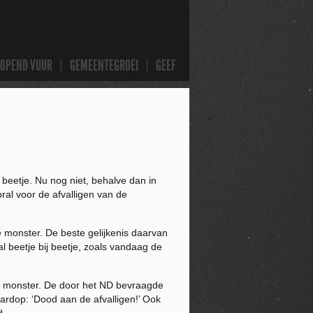
LOPEND VUUR
GEMEENTEGROEI
GEEF
beetje. Nu nog niet, behalve dan in
ral voor de afvalligen van de
 monster. De beste gelijkenis daarvan
l beetje bij beetje, zoals vandaag de
.
het monster. De door het ND bevraagde
ardop: ‘Dood aan de afvalligen!’ Ook