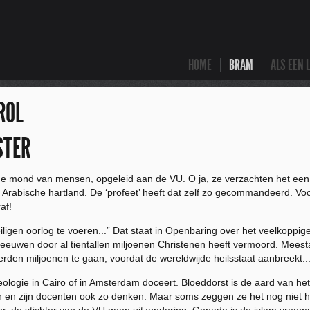
HOME
BRAM
ALS EEN 
ROL
STER
 de mond van mensen, opgeleid aan de VU. O ja, ze verzachten het een 
t Arabische hartland. De ‘profeet’ heeft dat zelf zo gecommandeerd. Voo
af!
gen oorlog te voeren...” Dat staat in Openbaring over het veelkoppige
eeuwen door al tientallen miljoenen Christenen heeft vermoord. Meesta
rden miljoenen te gaan, voordat de wereldwijde heilsstaat aanbreekt..
mtheologie in Cairo of in Amsterdam doceert. Bloeddorst is de aard van 
n en zijn docenten ook zo denken. Maar soms zeggen ze het nog niet h