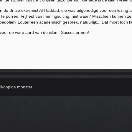
r, de stichter van de VU geen uitzondering. Genade is de islam vreem
an de Britse extremist Al-Haddad, die was uitgenodigd voor een lezin
 te porren. Vrijheid van meningsuiting, niet waar? Misschien kunnen ze 
edofiel? Louter een academisch gesprek, natuurlijk... Dat moet toch k
 voor de ware aard van de islam. Succes ermee!
elkoppige monster