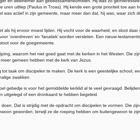
anger en deelnemer aan gebedssamenkomsten. Hij was zo geïnteresseerd
ren uitliep (Paulus in Troas). Hij kende een grote prioriteit toe aan he
l was actief in zijn gemeente, maar meer dan dat, hij was, waar zich 
iet als hij ervoor moest lijden. Hij vocht voor de waarheid, en sloot d
el voor ’overdreven’ en ‘fanatiek’ worden versleten. Een nieuw-testament
stoot voor de goegemeente.
ng, waarom het niet goed gaat met de kerken in het Westen. Die zijn 
ig meer gemeen hebben met de kerk van Jezus.
tot taak om discipelen te maken. De kerk is een geestelijke school, 
malige zwakken.
gebedje is voor het gemiddelde kerklid al te veel gevraagd. Belijden
n uitgelegd of een dronkaard te hebben begeleid.
en. Dat is strijdig met de opdracht om discipelen te vormen. Die zijn 
ewoon geworden, terwijl ze de roeping hebben om buitengewoon te zijn