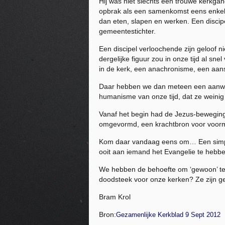
Hij was niet slechts een trouwe kerkg
opbrak als een samenkomst eens enkele u
dan eten, slapen en werken. Een discipe
gemeentestichter.
Een discipel verloochende zijn geloof n
dergelijke figuur zou in onze tijd al sn
in de kerk, een anachronisme, een aan
Daar hebben we dan meteen een aanwijzi
humanisme van onze tijd, dat ze wein
Vanaf het begin had de Jezus-beweging 
omgevormd, een krachtbron voor voor
Kom daar vandaag eens om… Een simpel 
ooit aan iemand het Evangelie te hebbe
We hebben de behoefte om ‘gewoon’ te do
doodsteek voor onze kerken? Ze zijn g
Bram Krol
Bron:
Gezamenlijke Kerkblad 9 Sept 2012