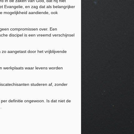
 in de zaken van God, dat hij niet
t Evangelie, en zag dat als belangrijker
die mogelijkheid aandiende, ook
aar geen compromissen over. Een
ische discipel is een vreemd verschijnsel
zo aangetast door het vrijblijvende
een werkplaats waar levens worden
iscatechisanten studeren af, zonder
per definitie ongewoon. Is dat niet de
.