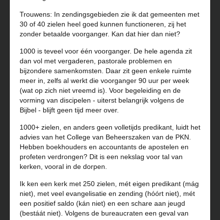
Trouwens: In zendingsgebieden zie ik dat gemeenten met
30 of 40 zielen heel goed kunnen functioneren, zij het
zonder betaalde voorganger. Kan dat hier dan niet?
1000 is teveel voor één voorganger. De hele agenda zit
dan vol met vergaderen, pastorale problemen en
bijzondere samenkomsten. Daar zit geen enkele ruimte
meer in, zelfs al werkt die voorganger 90 uur per week
(wat op zich niet vreemd is). Voor begeleiding en de
vorming van discipelen - uiterst belangrijk volgens de
Bijbel - blijft geen tijd meer over.
1000+ zielen, en anders geen volletijds predikant, luidt het
advies van het College van Beheerszaken van de PKN.
Hebben boekhouders en accountants de apostelen en
profeten verdrongen? Dit is een nekslag voor tal van
kerken, vooral in de dorpen.
Ik ken een kerk met 250 zielen, mét eigen predikant (mág
niet), met veel evangelisatie en zending (hóórt niet), mét
een positief saldo (kán niet) en een schare aan jeugd
(bestáát niet). Volgens de bureaucraten een geval van