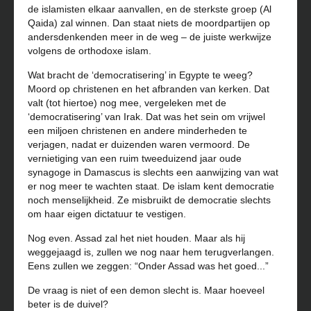
de islamisten elkaar aanvallen, en de sterkste groep (Al
Qaida) zal winnen. Dan staat niets de moordpartijen op
andersdenkenden meer in de weg – de juiste werkwijze
volgens de orthodoxe islam.
Wat bracht de ‘democratisering’ in Egypte te weeg?
Moord op christenen en het afbranden van kerken. Dat
valt (tot hiertoe) nog mee, vergeleken met de
‘democratisering’ van Irak. Dat was het sein om vrijwel
een miljoen christenen en andere minderheden te
verjagen, nadat er duizenden waren vermoord. De
vernietiging van een ruim tweeduizend jaar oude
synagoge in Damascus is slechts een aanwijzing van wat
er nog meer te wachten staat. De islam kent democratie
noch menselijkheid. Ze misbruikt de democratie slechts
om haar eigen dictatuur te vestigen.
Nog even. Assad zal het niet houden. Maar als hij
weggejaagd is, zullen we nog naar hem terugverlangen.
Eens zullen we zeggen: “Onder Assad was het goed...”
De vraag is niet of een demon slecht is. Maar hoeveel
beter is de duivel?