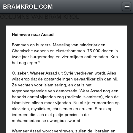
BRAMKROL.COM
COLUMNS VAN BRAM KROL
Heimwee naar Assad
Bommen op burgers. Marteling van minderjarigen.
Chemische wapens en clusterbommen. 75.000 doden in
twee jaar burgeroorlog en vier miljoen ontheemden. Kan
het nog erger?
O, zeker. Waneer Assad uit Syrië verdreven wordt. Alles
wijst erop dat de opstandelingen gevaarlijker zijn dan hij.
Ze vechten voor islamisering, en dat is het
tegenovergestelde van democratie. Waar Assad nog een
beperkt aantal vijanden zag (radicale islamisten), zien de
islamisten alleen maar vijanden. Nu al zijn er moorden op
alavieten, mystieken, christenen en druzen. Straks op
iedereen die zich niet pietje-precies in de
mohammedaanse dwangbuis wurmt.
Wanneer Assad wordt verdreven, zullen de liberalen en