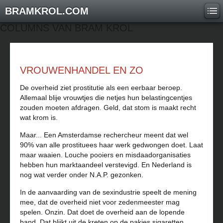
BRAMKROL.COM
COLUMNS VAN BRAM KROL
VROUWENHANDEL EN ZO
De overheid ziet prostitutie als een eerbaar beroep.
Allemaal blije vrouwtjes die netjes hun belastingcentjes
zouden moeten afdragen. Geld, dat stom is maakt recht
wat krom is.
Maar... Een Amsterdamse rechercheur meent dat wel
90% van alle prostituees haar werk gedwongen doet. Laat
maar waaien. Louche pooiers en misdaadorganisaties
hebben hun marktaandeel verstevigd. En Nederland is
nog wat verder onder N.A.P. gezonken.
In de aanvaarding van de sexindustrie speelt de mening
mee, dat de overheid niet voor zedenmeester mag
spelen. Onzin. Dat doet de overheid aan de lopende
band. Dat blijkt uit de kreten op de pakjes sigaretten,