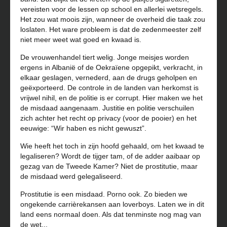
vereisten voor de lessen op school en allerlei wetsregels.
Het zou wat moois zijn, wanneer de overheid die taak zou
loslaten. Het ware probleem is dat de zedenmeester zelf
niet meer weet wat goed en kwaad is.
De vrouwenhandel tiert welig. Jonge meisjes worden
ergens in Albanië of de Oekraïene opgepikt, verkracht, in
elkaar geslagen, vernederd, aan de drugs geholpen en
geëxporteerd. De controle in de landen van herkomst is
vrijwel nihil, en de politie is er corrupt. Hier maken we het
de misdaad aangenaam. Justitie en politie verschuilen
zich achter het recht op privacy (voor de pooier) en het
eeuwige: “Wir haben es nicht gewuszt”.
Wie heeft het toch in zijn hoofd gehaald, om het kwaad te
legaliseren? Wordt de tijger tam, of de adder aaibaar op
gezag van de Tweede Kamer? Niet de prostitutie, maar
de misdaad werd gelegaliseerd.
Prostitutie is een misdaad. Porno ook. Zo bieden we
ongekende carrièrekansen aan loverboys. Laten we in dit
land eens normaal doen. Als dat tenminste nog mag van
de wet...