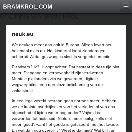
BRAMKROL.COM
COLUMNS VAN BRAM KROL
neuk.eu
We neuken meer dan ooit in Europa. Alleen levert het
helemaal niets op. Het kindertal loopt zienderogen
achteruit. Al dat gezwoeg is slechts vergeefse moeite.
Platvloers? Ik? U loopt achter. Dat bestaat in deze tijd niet
meer. Diepgang en verhevenheid zijn verdwenen.
Mentale platlanders zijn we geworden, digitale
wegwerpbites, een normloze belichaming van de
zinloosheid.
In een lege wereld bestaan geen normen meer. Hebben
we de laatste overblijfselen van het verleden al van ons
afgeschud of lijden we er nog onder? Vrijheid is
verworden tot nietsheid. Niets is meer heilig, zelfs niet
meer ‘goed’, want het goede is gefuseerd met het kwade.
En wat dan nog overblijft? Weet je dat niet? Wat blijft er