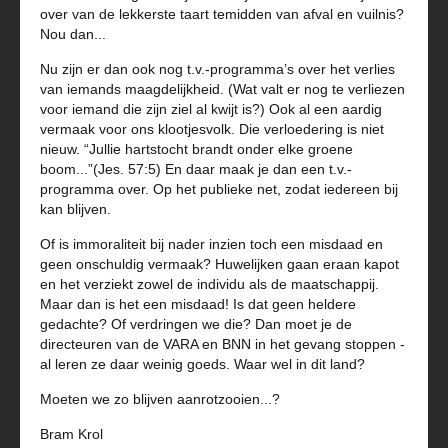
over van de lekkerste taart temidden van afval en vuilnis?
Nou dan...
Nu zijn er dan ook nog t.v.-programma’s over het verlies
van iemands maagdelijkheid. (Wat valt er nog te verliezen
voor iemand die zijn ziel al kwijt is?) Ook al een aardig
vermaak voor ons klootjesvolk. Die verloedering is niet
nieuw. “Jullie hartstocht brandt onder elke groene
boom...”(Jes. 57:5) En daar maak je dan een t.v.-
programma over. Op het publieke net, zodat iedereen bij
kan
blijven.
Of is immoraliteit bij nader inzien toch een misdaad en
geen onschuldig vermaak? Huwelijken gaan eraan kapot
en het verziekt zowel de individu als de maatschappij.
Maar dan is het een misdaad! Is dat geen heldere
gedachte? Of verdringen we die? Dan moet je de
directeuren van de VARA en BNN in het gevang stoppen -
al leren ze daar weinig goeds. Waar wel in dit land?
Moeten we zo blijven aanrotzooien...?
Bram Krol