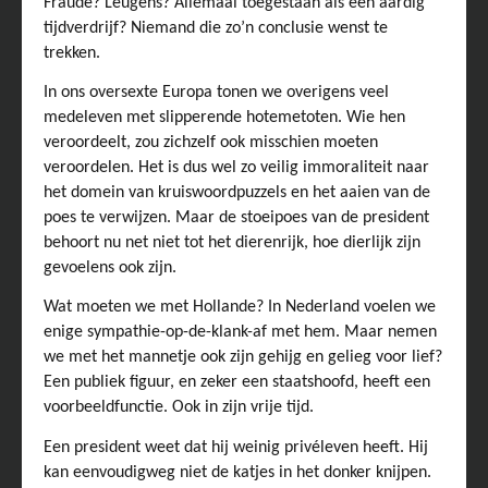
Fraude? Leugens? Allemaal toegestaan als een aardig
tijdverdrijf? Niemand die zo’n conclusie wenst te
trekken.
In ons oversexte Europa tonen we overigens veel
medeleven met slipperende hotemetoten. Wie hen
veroordeelt, zou zichzelf ook misschien moeten
veroordelen. Het is dus wel zo veilig immoraliteit naar
het domein van kruiswoordpuzzels en het aaien van de
poes te verwijzen. Maar de stoeipoes van de president
behoort nu net niet tot het dierenrijk, hoe dierlijk zijn
gevoelens ook zijn.
Wat moeten we met Hollande? In Nederland voelen we
enige sympathie-op-de-klank-af met hem. Maar nemen
we met het mannetje ook zijn gehijg en gelieg voor lief?
Een publiek figuur, en zeker een staatshoofd, heeft een
voorbeeldfunctie. Ook in zijn vrije tijd.
Een president weet dat hij weinig privéleven heeft. Hij
kan eenvoudigweg niet de katjes in het donker knijpen.