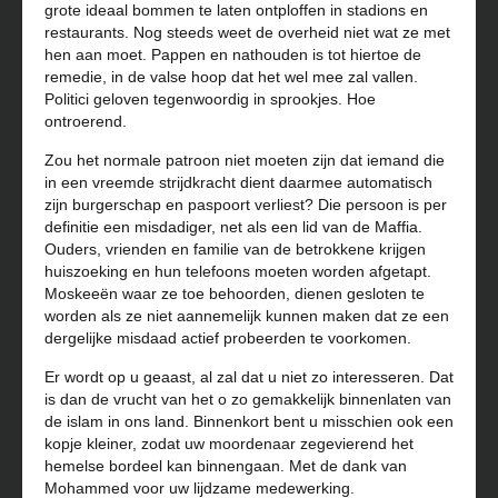
grote ideaal bommen te laten ontploffen in stadions en
restaurants. Nog steeds weet de overheid niet wat ze met
hen aan moet. Pappen en nathouden is tot hiertoe de
remedie, in de valse hoop dat het wel mee zal vallen.
Politici geloven tegenwoordig in sprookjes. Hoe
ontroerend.
Zou het normale patroon niet moeten zijn dat iemand die
in een vreemde strijdkracht dient daarmee automatisch
zijn burgerschap en paspoort verliest? Die persoon is per
definitie een misdadiger, net als een lid van de Maffia.
Ouders, vrienden en familie van de betrokkene krijgen
huiszoeking en hun telefoons moeten worden afgetapt.
Moskeeën waar ze toe behoorden, dienen gesloten te
worden als ze niet aannemelijk kunnen maken dat ze een
dergelijke misdaad actief probeerden te voorkomen.
Er wordt op u geaast, al zal dat u niet zo interesseren. Dat
is dan de vrucht van het o zo gemakkelijk binnenlaten van
de islam in ons land. Binnenkort bent u misschien ook een
kopje kleiner, zodat uw moordenaar zegevierend het
hemelse bordeel kan binnengaan. Met de dank van
Mohammed voor uw lijdzame medewerking.