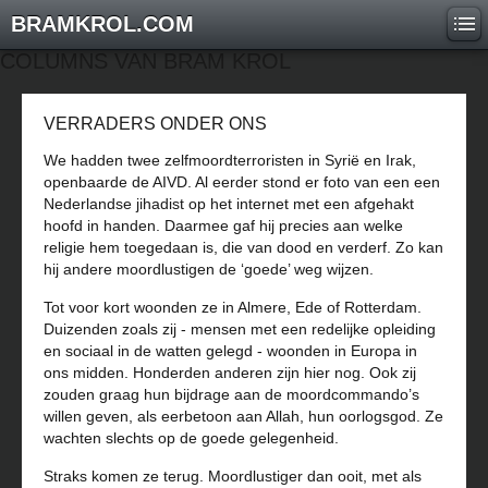
BRAMKROL.COM
COLUMNS VAN BRAM KROL
VERRADERS ONDER ONS
We hadden twee zelfmoordterroristen in Syrië en Irak,
openbaarde de AIVD. Al eerder stond er foto van een een
Nederlandse jihadist op het internet met een afgehakt
hoofd in handen. Daarmee gaf hij precies aan welke
religie hem toegedaan is, die van dood en verderf. Zo kan
hij andere moordlustigen de ‘goede’ weg wijzen.
Tot voor kort woonden ze in Almere, Ede of Rotterdam.
Duizenden zoals zij - mensen met een redelijke opleiding
en sociaal in de watten gelegd - woonden in Europa in
ons midden. Honderden anderen zijn hier nog. Ook zij
zouden graag hun bijdrage aan de moordcommando’s
willen geven, als eerbetoon aan Allah, hun oorlogsgod. Ze
wachten slechts op de goede gelegenheid.
Straks komen ze terug. Moordlustiger dan ooit, met als