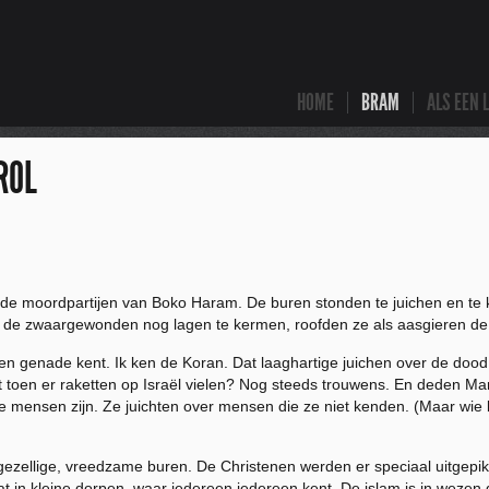
HOME
BRAM
ALS EEN 
ROL
er de moordpartijen van Boko Haram. De buren stonden te juichen en te 
jl de zwaargewonden nog lagen te kermen, roofden ze als aasgieren de
een genade kent. Ik ken de Koran. Dat laaghartige juichen over de do
t toen er raketten op Israël vielen? Nog steeds trouwens. En deden Ma
 mensen zijn. Ze juichten over mensen die ze niet kenden. (Maar wie bl
gezellige, vreedzame buren. De Christenen werden er speciaal uitgepik
t in kleine dorpen, waar iedereen iedereen kent. De islam is in wezen