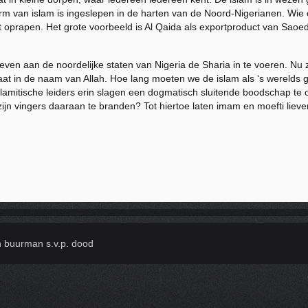
orm van islam is ingeslepen in de harten van de Noord-Nigerianen. Wie op
et oprapen. Het grote voorbeeld is Al Qaida als exportproduct van Saoe
even aan de noordelijke staten van Nigeria de Sharia in te voeren. Nu z
 haat in de naam van Allah. Hoe lang moeten we de islam als ‘s werelds 
slamitische leiders erin slagen een dogmatisch sluitende boodschap te 
ijn vingers daaraan te branden? Tot hiertoe laten imam en moefti liev
n buurman s.v.p. dood