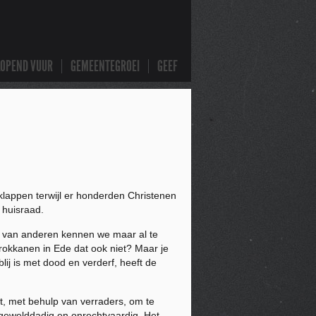
LOPEND VUUR
GEMEENTEGROEI
GEEF
klappen terwijl er honderden Christenen
 huisraad.
od van anderen kennen we maar al te
rokkanen in Ede dat ook niet? Maar je
ij is met dood en verderf, heeft de
t, met behulp van verraders, om te
 gewelddadig en onrechtvaardig. Het