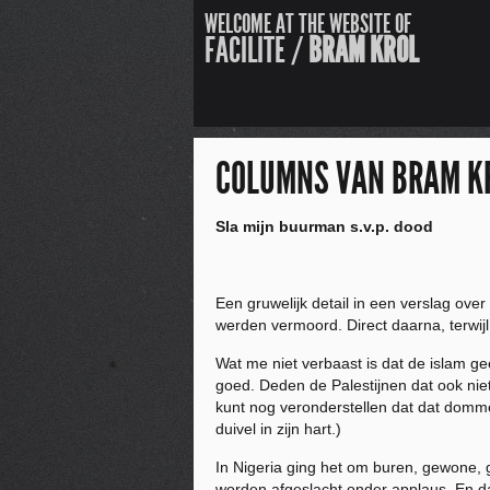
WELCOME AT THE WEBSITE OF
FACILITE /
BRAM KROL
COLUMNS VAN BRAM K
Sla mijn buurman s.v.p. dood
Een gruwelijk detail in een verslag ov
werden vermoord. Direct daarna, terwi
Wat me niet verbaast is dat de islam g
goed. Deden de Palestijnen dat ook nie
kunt nog veronderstellen dat dat domme
duivel in zijn hart.)
In Nigeria ging het om buren, gewone, 
worden afgeslacht onder applaus. En da