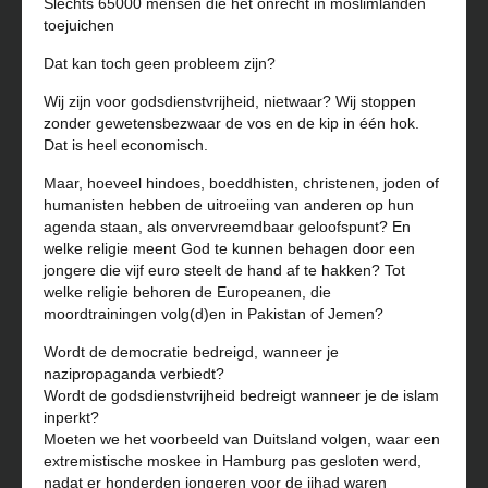
Slechts 65000 mensen die het onrecht in moslimlanden
toejuichen
Dat kan toch geen probleem zijn?
Wij zijn voor godsdienstvrijheid, nietwaar? Wij stoppen
zonder gewetensbezwaar de vos en de kip in één hok.
Dat is heel economisch.
Maar, hoeveel hindoes, boeddhisten, christenen, joden of
humanisten hebben de uitroeiing van anderen op hun
agenda staan, als onvervreemdbaar geloofspunt? En
welke religie meent God te kunnen behagen door een
jongere die vijf euro steelt de hand af te hakken? Tot
welke religie behoren de Europeanen, die
moordtrainingen volg(d)en in Pakistan of Jemen?
Wordt de democratie bedreigd, wanneer je
nazipropaganda verbiedt?
Wordt de godsdienstvrijheid bedreigt wanneer je de islam
inperkt?
Moeten we het voorbeeld van Duitsland volgen, waar een
extremistische moskee in Hamburg pas gesloten werd,
nadat er honderden jongeren voor de jihad waren