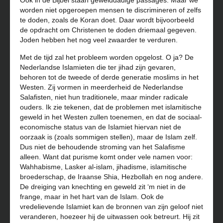
Ook in de Bijbel staan gewelddadige passages. Maar we
worden niet opgeroepen mensen te discrimineren of zelfs
te doden, zoals de Koran doet. Daar wordt bijvoorbeeld
de opdracht om Christenen te doden driemaal gegeven.
Joden hebben het nog veel zwaarder te verduren.
Met de tijd zal het probleem worden opgelost. O ja? De
Nederlandse Islamieten die ter jihad zijn gevaren,
behoren tot de tweede of derde generatie moslims in het
Westen. Zij vormen in meerderheid de Nederlandse
Salafisten, niet hun traditionele, maar minder radicale
ouders. Ik zie tekenen, dat de problemen met islamitische
geweld in het Westen zullen toenemen, en dat de sociaal-
economische status van de Islamiet hiervan niet de
oorzaak is (zoals sommigen stellen), maar de Islam zelf.
Dus niet de behoudende stroming van het Salafisme
alleen. Want dat purisme komt onder vele namen voor:
Wahhabisme, Lasker al-islam, jihadisme, islamitische
broederschap, de Iraanse Shia, Hezbollah en nog andere.
De dreiging van knechting en geweld zit ‘m niet in de
frange, maar in het hart van de Islam. Ook de
vredelievende Islamiet kan de bronnen van zijn geloof niet
veranderen, hoezeer hij de uitwassen ook betreurt. Hij zit