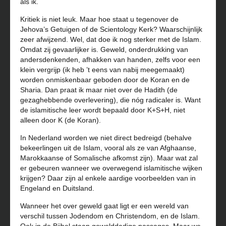
als ik.
Kritiek is niet leuk. Maar hoe staat u tegenover de
Jehova’s Getuigen of de Scientology Kerk? Waarschijnlijk
zeer afwijzend. Wel, dat doe ik nog sterker met de Islam.
Omdat zij gevaarlijker is. Geweld, onderdrukking van
andersdenkenden, afhakken van handen, zelfs voor een
klein vergrijp (ik heb ’t eens van nabij meegemaakt)
worden onmiskenbaar geboden door de Koran en de
Sharia. Dan praat ik maar niet over de Hadith (de
gezaghebbende overlevering), die nóg radicaler is. Want
de islamitische leer wordt bepaald door K+S+H, niet
alleen door K (de Koran).
In Nederland worden we niet direct bedreigd (behalve
bekeerlingen uit de Islam, vooral als ze van Afghaanse,
Marokkaanse of Somalische afkomst zijn). Maar wat zal
er gebeuren wanneer we overwegend islamitische wijken
krijgen? Daar zijn al enkele aardige voorbeelden van in
Engeland en Duitsland.
Wanneer het over geweld gaat ligt er een wereld van
verschil tussen Jodendom en Christendom, en de Islam.