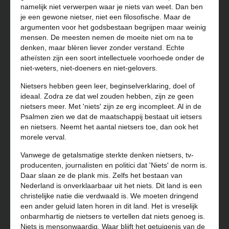
namelijk niet verwerpen waar je niets van weet. Dan ben
je een gewone nietser, niet een filosofische. Maar de
argumenten voor het godsbestaan begrijpen maar weinig
mensen. De meesten nemen de moeite niet om na te
denken, maar blèren liever zonder verstand. Echte
atheïsten zijn een soort intellectuele voorhoede onder de
niet-weters, niet-doeners en niet-gelovers.
Nietsers hebben geen leer, beginselverklaring, doel of
ideaal. Zodra ze dat wel zouden hebben, zijn ze geen
nietsers meer. Met 'niets' zijn ze erg incompleet. Al in de
Psalmen zien we dat de maatschappij bestaat uit ietsers
en nietsers. Neemt het aantal nietsers toe, dan ook het
morele verval.
Vanwege de getalsmatige sterkte denken nietsers, tv-
producenten, journalisten en politici dat 'Niets' de norm is.
Daar slaan ze de plank mis. Zelfs het bestaan van
Nederland is onverklaarbaar uit het niets. Dit land is een
christelijke natie die verdwaald is. We moeten dringend
een ander geluid laten horen in dit land. Het is vreselijk
onbarmhartig de nietsers te vertellen dat niets genoeg is.
Niets is mensonwaardig. Waar blijft het getuigenis van de