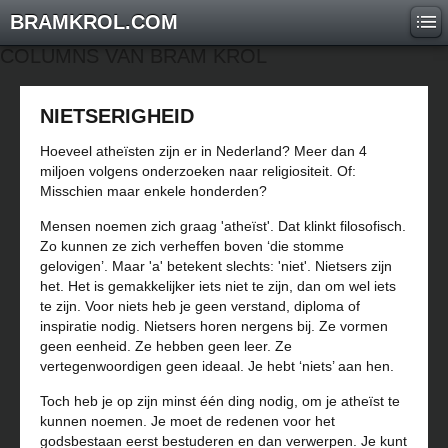
BRAMKROL.COM
COLUMNS VAN BRAM KROL
NIETSERIGHEID
Hoeveel atheïsten zijn er in Nederland? Meer dan 4
miljoen volgens onderzoeken naar religiositeit. Of:
Misschien maar enkele honderden?
Mensen noemen zich graag 'atheïst'. Dat klinkt filosofisch.
Zo kunnen ze zich verheffen boven ‘die stomme
gelovigen’. Maar 'a' betekent slechts: 'niet'. Nietsers zijn
het. Het is gemakkelijker iets niet te zijn, dan om wel iets
te zijn. Voor niets heb je geen verstand, diploma of
inspiratie nodig. Nietsers horen nergens bij. Ze vormen
geen eenheid. Ze hebben geen leer. Ze
vertegenwoordigen geen ideaal. Je hebt ‘niets’ aan hen.
Toch heb je op zijn minst één ding nodig, om je atheïst te
kunnen noemen. Je moet de redenen voor het
godsbestaan eerst bestuderen en dan verwerpen. Je kunt