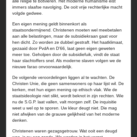
alle religie te botvieren. Het moderne humanisme eist
immers slaafse navolging. De ooit vrije rechterlijke macht
volgde gedwee.
Een eigen mening geldt binnenkort als
staatsondermijnend. Christenen moeten wel meebetalen
aan alle belastingen, maar de subsidiekraan gaat voor
hen dicht. Zo worden ze dubbel gestraft. Het haatklimaat,
gezaaid door PvdA en D’66, laat geen eigen geweten
meer toe. Geholpen door de subsidiefuik, vindt de staat
haar slachtoffers snel. Als moderne slaven volgen we de
nieuwe farao onvoorwaardelijk.
De volgende veroordelingen liggen al te wachten. De
Christen Unie, die geen samenwoners op haar lijst wil. De
kerken, met hun eigen mening op ethisch vlak. Wie de
staatsideologie niet slikt, wordt beknot in zijn rechten. Wie
nu de S.G.P. laat vallen, valt morgen zelf. De inquisitie
weet u wel op te sporen. Uw kleur deugt niet. Die mag
niet afwijken van de grauwe gelijkheid van het moderne
denken.
Christenen waren gezagsgetrouw. Wat ooit een deugd