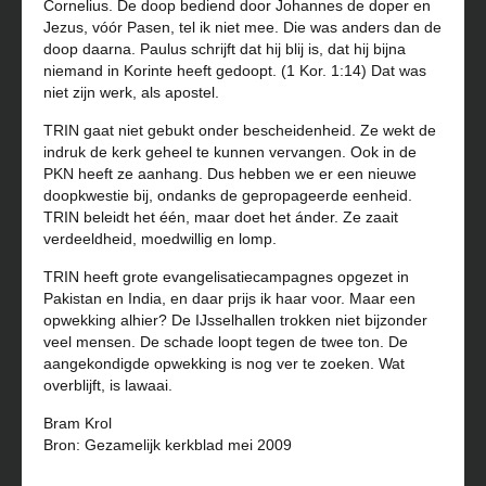
Cornelius. De doop bediend door Johannes de doper en
Jezus, vóór Pasen, tel ik niet mee. Die was anders dan de
doop daarna. Paulus schrijft dat hij blij is, dat hij bijna
niemand in Korinte heeft gedoopt. (1 Kor. 1:14) Dat was
niet zijn werk, als apostel.
TRIN gaat niet gebukt onder bescheidenheid. Ze wekt de
indruk de kerk geheel te kunnen vervangen. Ook in de
PKN heeft ze aanhang. Dus hebben we er een nieuwe
doopkwestie bij, ondanks de gepropageerde eenheid.
TRIN beleidt het één, maar doet het ánder. Ze zaait
verdeeldheid, moedwillig en lomp.
TRIN heeft grote evangelisatiecampagnes opgezet in
Pakistan en India, en daar prijs ik haar voor. Maar een
opwekking alhier? De IJsselhallen trokken niet bijzonder
veel mensen. De schade loopt tegen de twee ton. De
aangekondigde opwekking is nog ver te zoeken. Wat
overblijft, is lawaai.
Bram Krol
Bron: Gezamelijk kerkblad mei 2009