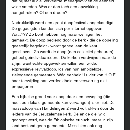
dat hij met al die ‘verkeerde’ medegelovigen de eenheid
wilde smeden. Was er dan toch een opwekking
aangebroken? Of een droom?
Nadrukkelijk werd een groot doopfestival aangekondigd.
De gegadigden konden zich per internet opgeven.
Wat..??? Zo bont hebben nog maar weinigen het
gemaakt. De doop bediend door de kerk - die de dopeling
geestelijk begeleidt - wordt geheel aan de kant
geschoven. Zo wordt de doop (een collectief gebeuren)
geheel geïndividualiseerd. De kerken verdwijnen naar de
zijlijn, want echte opgewekten willen een wilde,
expressieve revivaldoop, los van hun ambitieloze,
zieltogende gemeenten. Wég eenheid! Luider kon H.O.E.
haar toewijding aan verdeeldheid en verwarring niet
propageren.
Een bijbelse grond voor doop door een beweging (die
nooit een lokale gemeente kan vervangen) is er niet. De
massadoop van Handelingen 2 werd voltrokken door de
leiders van de Jeruzalemse kerk. De enige die ‘wild’
gedoopt werd, was de Ethiopische eunuch, maar in zijn
land bestond geen gemeente. Misschien ook nog