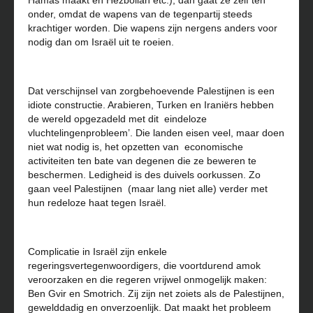
Hamas maakt en Hezbollah etc.), dan gaat ze zelf ten
onder, omdat de wapens van de tegenpartij steeds
krachtiger worden. Die wapens zijn nergens anders voor
nodig dan om Israël uit te roeien.
Dat verschijnsel van zorgbehoevende Palestijnen is een
idiote constructie. Arabieren, Turken en Iraniërs hebben
de wereld opgezadeld met dit eindeloze
vluchtelingenprobleem’. Die landen eisen veel, maar doen
niet wat nodig is, het opzetten van economische
activiteiten ten bate van degenen die ze beweren te
beschermen. Ledigheid is des duivels oorkussen. Zo
gaan veel Palestijnen (maar lang niet alle) verder met
hun redeloze haat tegen Israël.
Complicatie in Israël zijn enkele
regeringsvertegenwoordigers, die voortdurend amok
veroorzaken en die regeren vrijwel onmogelijk maken:
Ben Gvir en Smotrich. Zij zijn net zoiets als de Palestijnen,
gewelddadig en onverzoenlijk. Dat maakt het probleem