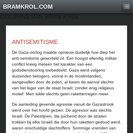
BRAMKROL.COM
COLUMNS VAN BRAM KROL
ANTISEMITISME
De Gaza-oorlog maakte opnieuw duidelijk hoe diep het
anti-semitisme geworteld zit. Een hoogst ellendig militair
conflict kreeg meteen het karakter van een
godsdienstoorlog toebedeeld. Gaza werd volgens
duizenden betogers, vooral in de moslimlanden,
aangevallen door de joden, al kwam de aanval slechts
van het leger van de staat Israël, zonder enig religieus
motief. Men wilde slechts geen rakettenregen meer...
De aanleiding gevende agressie vanuit de Gazastrook
werd over het hoofd gezien. De agressor was slechts
Israël. De Palestijnen, die juichend door de straten
trokken bij elke Israëli die door hun raketten gedood werd,
waren onschuldige slachtoffers. Sommige vrienden van