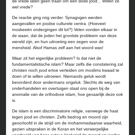
de vrede laten geen traan om een dode jood... Willen ze
wel vrede?
De reactie ging nóg verder. Synagogen werden
aangevallen en joodse culturele centra. (Hoeveel
moskeeën ondergingen dit lot?) Velen vonden elkaar in
de waan, dat de joden het grootste probleem van deze
wereld zijn, en hun uitroeiing een zegen voor de
mensheid. Alsof Hamas zelf aan het woord was!
Waar zit het eigenlijke probleem? Is dat niet de
fundamentalistische islam? Maar zelfs die constatering zal
christen noch jood ertoe verleiden om moslims kwaad te
doen of te willen uitroeien. Niemands geluk wordt
bevorderd door andermans ongeluk. Slechts de weg van
onderhandelen en overtuigen staat ons open bij de
anomalie van de orthodoxe islam, hoe gevaarlijk deze ook
is.
De islam is een discriminatoire religie, vanwege de haat
tegen jood en christen. Zelfs bedrog en moord zijn
geoorloofd in de strijd om de mohammedaanse waarheid,
gezien uitspraken in de Koran en het verwerpelijke