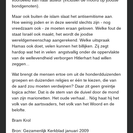
voorbeeld van haar auteur (inclusief de moord op joodse
bondgenoten).
Maar ook buiten de islam slaat het antisemitisme aan.
Hoe weinig joden er in deze wereld slechts zijn - nog
vreedzaam ook - ze moeten eraan geloven. Welke fout de
staat Israël ook maakt, het wordt de joodse
wereldgemeenschap aangerekend. Welke uitspraak
Hamas ook doet, velen kunnen het billijken. Zij zegt
hardop wat het in velen angstvallig onder de oppervlakte
van de wellevendheid verborgen Hitlerhart had willen
zeggen...
Wat brengt de mensen ertoe om uit de honderdduizenden
groepen en duizenden religies er één te kiezen, die van
de aard zou moeten verdwijnen? Daar zit geen greintje
logica achter. Dat is de stem van de duivel door de mond
van zijn marionetten. Het oude verhaal... Nóg haat hij het
volk van de aartsvaders, het volk van het Woord en de
belofte.
Bram Krol
Bron: Gezamenlijk Kerkblad januari 2009