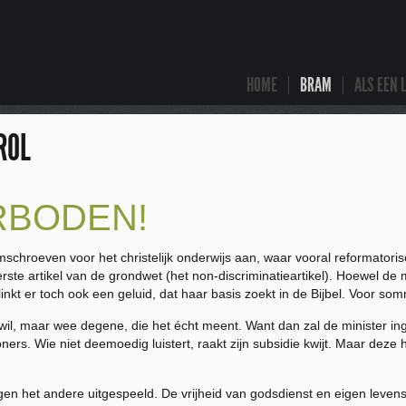
HOME
BRAM
ALS EEN 
ROL
RBODEN!
imschroeven voor het christelijk onderwijs aan, waar vooral reformator
rste artikel van de grondwet (het non-discriminatieartikel). Hoewel d
kt er toch ook een geluid, dat haar basis zoekt in de Bijbel. Voor sommi
wil, maar wee degene, die het écht meent. Want dan zal de minister ingr
rs. Wie niet deemoedig luistert, raakt zijn subsidie kwijt. Maar deze 
en het andere uitgespeeld. De vrijheid van godsdienst en eigen levenso