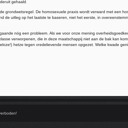
deruit gehaald.
n de grondwetsregel. De homosexuele praxis wordt verward met een hom
hand de uitleg op het laatste te baseren, niet het eerste, in overeens
gaande nóg een probleem. Als we voor onze mening overheidsgoedkeu
n klasse verworpenen, die in deze maatschappij niet aan de bak kan kom
deloze!) hetze tegen vredelievende mensen opgezet. Welke kwade geni
verboden!