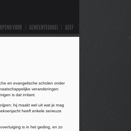
LOPEND VUUR
GEMEENTEGROEI
GEEF
ische en evangelische scholen onder
e maatschappelijke veranderingen
gen is dat irritant.
ijpen; hij maakt wel uit wat je mag
heksenjacht heeft enkele serieuze
vertuiging is in het geding, en zo