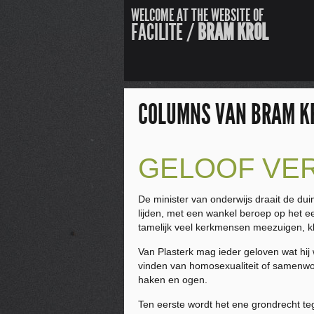
WELCOME AT THE WEBSITE OF
FACILITE /
BRAM KROL
COLUMNS VAN BRAM K
GELOOF VE
De minister van onderwijs draait de du
lijden, met een wankel beroep op het ee
tamelijk veel kerkmensen meezuigen, klin
Van Plasterk mag ieder geloven wat hij 
vinden van homosexualiteit of samenwone
haken en ogen.
Ten eerste wordt het ene grondrecht teg