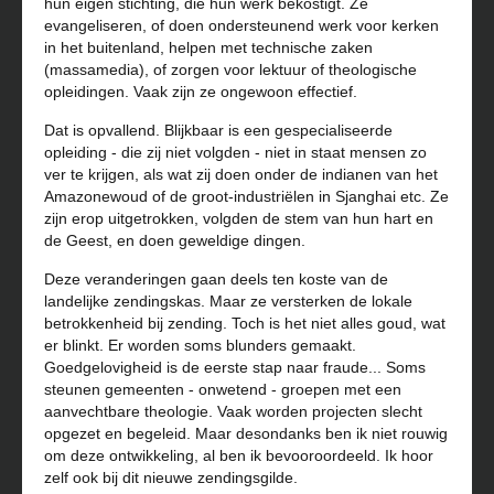
hun eigen stichting, die hun werk bekostigt. Ze
evangeliseren, of doen ondersteunend werk voor kerken
in het buitenland, helpen met technische zaken
(massamedia), of zorgen voor lektuur of theologische
opleidingen. Vaak zijn ze ongewoon effectief.
Dat is opvallend. Blijkbaar is een gespecialiseerde
opleiding - die zij niet volgden - niet in staat mensen zo
ver te krijgen, als wat zij doen onder de indianen van het
Amazonewoud of de groot-industriëlen in Sjanghai etc. Ze
zijn erop uitgetrokken, volgden de stem van hun hart en
de Geest, en doen geweldige dingen.
Deze veranderingen gaan deels ten koste van de
landelijke zendingskas. Maar ze versterken de lokale
betrokkenheid bij zending. Toch is het niet alles goud, wat
er blinkt. Er worden soms blunders gemaakt.
Goedgelovigheid is de eerste stap naar fraude... Soms
steunen gemeenten - onwetend - groepen met een
aanvechtbare theologie. Vaak worden projecten slecht
opgezet en begeleid. Maar desondanks ben ik niet rouwig
om deze ontwikkeling, al ben ik bevooroordeeld. Ik hoor
zelf ook bij dit nieuwe zendingsgilde.