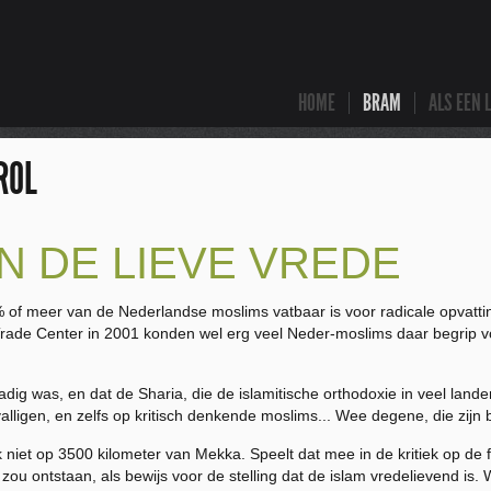
HOME
BRAM
ALS EEN 
ROL
N DE LIEVE VREDE
 of meer van de Nederlandse moslims vatbaar is voor radicale opvattin
d Trade Center in 2001 konden wel erg veel Neder-moslims daar begrip
was, en dat de Sharia, die de islamitische orthodoxie in veel landen
valligen, en zelfs op kritisch denkende moslims... Wee degene, die zijn b
 niet op 3500 kilometer van Mekka. Speelt dat mee in de kritiek op de fi
ou ontstaan, als bewijs voor de stelling dat de islam vredelievend is. 