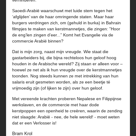
verhinderen.
Saoedi-Arabië waarschuwt met luide stem tegen het
‘afglijden’ van de haar omringende staten. Maar haar
burgers verdringen zich, om (gehuld in burka) in Bahrain
filmpjes te maken van kerstmannetjes, die zingen: ”Hoor
de eng’len zingen d’eer...” Komt het Evangelie via de
commercie Arabië binnen?
Dat is mijn zorg, naast mijn vreugde. Wie staat die
gastarbeiders bij, die bijna rechteloos hun geloof hoog
houden in de Arabische wereld? Zij staan er alleen voor –
hoewel ze net als ik hun vreugde over de kerstmannetjes
toonden. Nog steeds kunnen ze met intrekking van hun
salaris eruit gesmeten worden, als ze een beetje té
vrijmoedig zijn (of lijken te zijn) over hun geloof.
Met vereende krachten proberen Nepalese en Filippijnse
werkslaven, en de commercie met haar dode
kerstpoppen een openheid te creëren, waarin de zending
niet slaagde: Arabië - nee, de hele wereld! - moet weten
dat er een Verlosser is!
Bram Krol