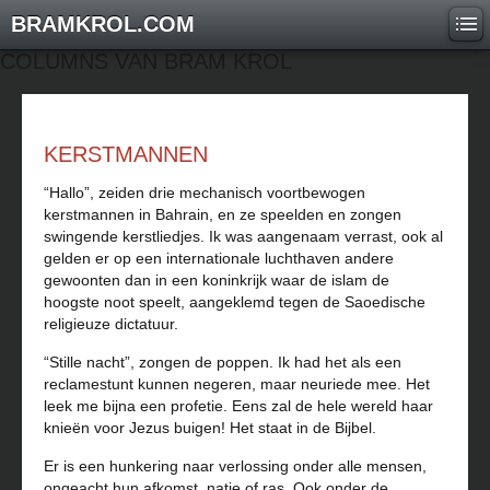
BRAMKROL.COM
COLUMNS VAN BRAM KROL
KERSTMANNEN
“Hallo”, zeiden drie mechanisch voortbewogen
kerstmannen in Bahrain, en ze speelden en zongen
swingende kerstliedjes. Ik was aangenaam verrast, ook al
gelden er op een internationale luchthaven andere
gewoonten dan in een koninkrijk waar de islam de
hoogste noot speelt, aangeklemd tegen de Saoedische
religieuze dictatuur.
“Stille nacht”, zongen de poppen. Ik had het als een
reclamestunt kunnen negeren, maar neuriede mee. Het
leek me bijna een profetie. Eens zal de hele wereld haar
knieën voor Jezus buigen! Het staat in de Bijbel.
Er is een hunkering naar verlossing onder alle mensen,
ongeacht hun afkomst, natie of ras. Ook onder de