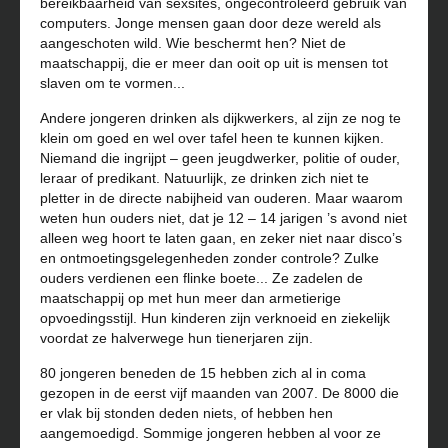
bereikbaarheid van sexsites, ongecontroleerd gebruik van
computers. Jonge mensen gaan door deze wereld als
aangeschoten wild. Wie beschermt hen? Niet de
maatschappij, die er meer dan ooit op uit is mensen tot
slaven om te vormen...
Andere jongeren drinken als dijkwerkers, al zijn ze nog te
klein om goed en wel over tafel heen te kunnen kijken.
Niemand die ingrijpt – geen jeugdwerker, politie of ouder,
leraar of predikant. Natuurlijk, ze drinken zich niet te
pletter in de directe nabijheid van ouderen. Maar waarom
weten hun ouders niet, dat je 12 – 14 jarigen ’s avond niet
alleen weg hoort te laten gaan, en zeker niet naar disco’s
en ontmoetingsgelegenheden zonder controle? Zulke
ouders verdienen een flinke boete... Ze zadelen de
maatschappij op met hun meer dan armetierige
opvoedingsstijl. Hun kinderen zijn verknoeid en ziekelijk
voordat ze halverwege hun tienerjaren zijn.
80 jongeren beneden de 15 hebben zich al in coma
gezopen in de eerst vijf maanden van 2007. De 8000 die
er vlak bij stonden deden niets, of hebben hen
aangemoedigd. Sommige jongeren hebben al voor ze