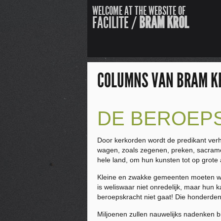
WELCOME AT THE WEBSITE OF
FACILITE /
BRAM KROL
COLUMNS VAN BRAM K
DE BEROEP
Door kerkorden wordt de predikant verh
wagen, zoals zegenen, preken, sacrame
hele land, om hun kunsten tot op grote 
Kleine en zwakke gemeenten moeten wel 
is weliswaar niet onredelijk, maar hun
beroepskracht niet gaat! Die honderde
Miljoenen zullen nauwelijks nadenken bij