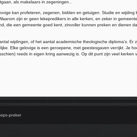
tgaan, als makelaars in zegeningen...
gelovige kan profeteren, zegenen, bidden en getuigen. Studie en wijdi
Waarom zijn er geen lekepredikers in alle kerken, en zeker in gemeente
and, die een gemeente goed kent, zinvoller kunnen preken en dienen d
antal wijdingen, of het aantal academische theologische diploma’s. Er 
lijke. Elke gelovige is een geroepene, met geestesgaven verrijkt. Je h
misschien) reeds in eigen kring aanwezig is. Op dit punt zijn veel kerken
oeps-preker