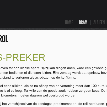
HOME
BRAM
ALS EEN 
ROL
S-PREKER
even tot een klasse apart. Hij/zij kan dingen doen, waar een gewone g
nten bedienen of diensten leiden. Elke zondag wordt dat opnieuw beve
afstand te vertonen als acrobaten op de ker(k)mis.
eens slikken, als ze na afloop van de vertoning meer dan 100 euro k
 kas is al zo leeg. Ter wille van de goede zaak hebben ze geen keus. D
n kilometers moeten daarom wel overbrugd worden.
 het verschijnsel van de zondagse preeknomaden, de reli-acrobaten, per d