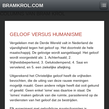
BRAMKROL.COM
COLUMNS VAN BRAM KROL
GELOOF VERSUS HUMANISME
Vergeleken met de Derde Wereld valt in Nederland de
vijandigheid tegen het geloof op. Het doortrekt de hele
maatschappij. De gelovige wordt aangeklaagd. Het geloof
wordt voorgesteld als: 1. Achterhaald, 2.
Vrijheidsbeperkend, 3. Geluksdempend, 4. Saai en
vervelend, en 5. een ziekelijke afwijking.
Uitgerekend het Christelijke geloof heeft de vrijheden
bevochten, die de uiting van deze rauwe meningen
mogelijk maakt. Geen andere religie heeft dat ooit gekund
of gewild. Geen enkel ‘isme’ was daartoe in staat. De
‘ismes’ maken gebruik van die ruimte, parasiterend op de
verdiensten van het geloof dat ze bestrijden.
Elk experiment met geloofsloze maatschappijen is