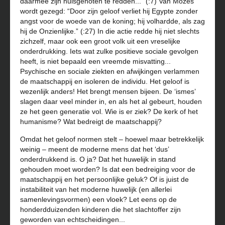
daarmee zijn huisgenoten te redden...” (:7) Van Mozes
wordt gezegd: “Door zijn geloof verliet hij Egypte zonder
angst voor de woede van de koning; hij volhardde, als zag
hij de Onzienlijke.” (:27) In die actie redde hij niet slechts
zichzelf, maar ook een groot volk uit een vreselijke
onderdrukking. Iets wat zulke positieve sociale gevolgen
heeft, is niet bepaald een vreemde misvatting...
Psychische en sociale ziekten en afwijkingen verlammen
de maatschappij en isoleren de individu. Het geloof is
wezenlijk anders! Het brengt mensen bijeen. De ‘ismes’
slagen daar veel minder in, en als het al gebeurt, houden
ze het geen generatie vol. Wie is er ziek? De kerk of het
humanisme? Wat bedreigt de maatschappij?
Omdat het geloof normen stelt – hoewel maar betrekkelijk
weinig – meent de moderne mens dat het ‘dus’
onderdrukkend is. O ja? Dat het huwelijk in stand
gehouden moet worden? Is dat een bedreiging voor de
maatschappij en het persoonlijke geluk? Of is juist de
instabiliteit van het moderne huwelijk (en allerlei
samenlevingsvormen) een vloek? Let eens op de
honderdduizenden kinderen die het slachtoffer zijn
geworden van echtscheidingen...