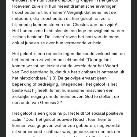
emoties, die hun volste ontplooiing krijgen in het geloof.
Hoevelen zullen in hun meest dramatische ervaringen
troost putten uit hun ‘isme’? Vergelijk dat eens met de
miljoenen, die troost putten uit hun geloof, en zelfs
blijmoedig kunnen sterven met Christus aan hun zijde!
Het humanisme biedt slechts een lege eeuwigheid na een
zinloos bestaan. De ‘ismes’ roven het hart van de mens,
ook al jubelen ze over hun vermeende vrijheid...
Het geloof is een remedie tegen die koude zinloosheid, en
het toont een zinvol en bezield heelal. “Door geloof
komen we tot het inzicht dat de wereld door het Woord
van God geordend is, dat dus het zichtbare is ontstaan uit
het niet-zichtbare.” (:3) De gelovige ervaart geen
beperking of bedreiging. Integendeel, het geloof is het
beste wat hij heeft. Is het humanisme misschien een
ziekelijke neiging om de mens boven God te stellen, de
oerzonde van Genesis 3?
Het geloof is een grote hulp. Het leidt tot sociaal positieve
actie. “Door het geloof bouwde Noach, toen hem te
kennen was gegeven wat er zou gebeuren, nog voordat
dit voor iemand zichtbaar was, gehoorzaam een ark om