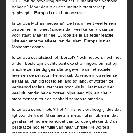
0,1% van de bevolking die tot het Humanistisch Verbond
behoort? Maar dan is er een mentale staatsgreep
gepleegd... Europa is niet humanistisch.
Is Europa Mohammedaans? De Islam heeft veel terrein
gewonnen, en weet (anders dan veel kerken) waar ze
voor staat. Maar in heel Europa zie je als tegenreactie
juist een enorme afkeer van de Islam. Europa is niet
Mohammedaans.
Is Europa socialistisch of liberaal? Noch het één, noch het
ander. Beide zijn slechts politieke stromingen, en niet bij
machte zelfstandig gestalte te geven aan het sociale
leven en de persoonlijke moraal. Bovendien wisselen ze
elkaar af, van tijd tot tijd en land tot land, of worden ze
vermengd tot iets wat vlees noch vis is. Het maakt niet
veel uit, omdat beide moreel bijna leeg zijn, en niet in
staat mensen tot een eenheid samen te smeden.
Is Europa soms ‘niets’? Het Nihilisme viert hoogtij, dus dat
ligt voor de hand. Maar niets is niets, nul is nul, en in dat
geval is het morele bankroet van Europa getekend. Dan
bestaat ze nog ter wille van haar Christelijke wortels,