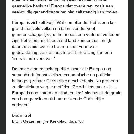
meer als een herinnering dan een realiteit. Zonder
geestelijke basis zal Europa niet overleven, zoals een
veelvoudig gehandicapte het niet zelfstandig kan rooien.
Europa is zichzelf kwijt. Wat een ellende! Het is een lap
grond met vele volken en talen, zonder veel
gemeenschappelijks, of het moest een verloren verleden
zijn. Het is een niet-bestaand land zonder ziel, en lijkt
daar zelfs niet over te treuren. Een vorm van
godslastering, zei de paus terecht. Hoe lang kan een
‘niets-isme’ overleven?
De enige gemeenschappelijke factor die Europa nog
samenbindt (naast zielloze economische en politieke
belangen) is haar Christelijke geschiedenis. Nu probeert
ze die stiekem weg te moffelen. Ze wil niets meer zijn...
Europa is doof, stom en blind, en leeft slechts bij de gratie
van haar pensioen uit haar miskende Christelijke
verleden.
Bram Krol
bron: Gezamenlijke Kerkblad Jan. '07