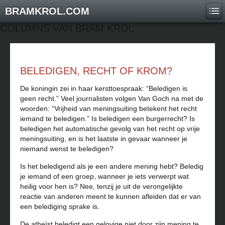
BRAMKROL.COM
COLUMNS VAN BRAM KROL
BELEDIGEN, RECHT OF KROM?
De koningin zei in haar kersttoespraak: “Beledigen is
geen recht.” Veel journalisten volgen Van Goch na met de
woorden: “Vrijheid van meningsuiting betekent het recht
iemand te beledigen.” Is beledigen een burgerrecht? Is
beledigen het automatische gevolg van het recht op vrije
meningsuiting, en is het laatste in gevaar wanneer je
niemand wenst te beledigen?
Is het beledigend als je een andere mening hebt? Beledig
je iemand of een groep, wanneer je iets verwerpt wat
heilig voor hen is? Nee, tenzij je uit de verongelijkte
reactie van anderen meent te kunnen afleiden dat er van
een belediging sprake is.
De atheïst beledigt een gelovige niet door zijn mening te