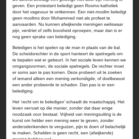
geven. Een protestant beledigt geen Rooms-katholiek
door het vagevuur te ontkennen. Een niet-moslim beledigt
geen moslims door Mohammed niet als profeet te
aanvaarden. Nu kunnen afwijkende meningen weliswaar
pijn, verdriet of zelfs boosheid oproepen, maar dan is er
nog geen sprake van belediging.
Beledigen is het spelen op de man in plaats van de bal.
De scheidsrechter in de sport hanteert de spelregels om
te bepalen wat er gebeurt. In het sociale leven kennen we
omgangsvormen, de sociale spelregels. De rechter moet
er soms aan te pas komen. Deze probeert uit te zoeken
of iemand alleen een mening verkondigde, of doelbewust
een ander probeerde te schaden. Dan pas is er een
belediging.
Het ‘recht om te beledigen’ schaadt de maatschappij. Het
leven verruwt op die manier, zonder dat daar enige
noodzaak voor bestaat. Vrijheid van meningsuiting is de
kunst om helder een mening weer te geven, zonder
andersdenkenden te verguizen, pijn te doen of belachelijk
te maken. Schelden is geen recht, een (afwijkende)