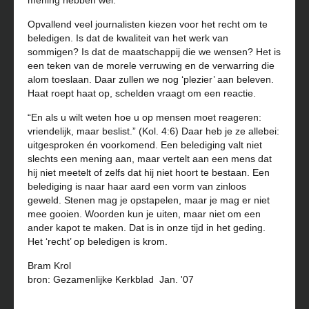
mening hebben wel.
Opvallend veel journalisten kiezen voor het recht om te
beledigen. Is dat de kwaliteit van het werk van
sommigen? Is dat de maatschappij die we wensen? Het is
een teken van de morele verruwing en de verwarring die
alom toeslaan. Daar zullen we nog ‘plezier’ aan beleven.
Haat roept haat op, schelden vraagt om een reactie.
“En als u wilt weten hoe u op mensen moet reageren:
vriendelijk, maar beslist.” (Kol. 4:6) Daar heb je ze allebei:
uitgesproken én voorkomend. Een belediging valt niet
slechts een mening aan, maar vertelt aan een mens dat
hij niet meetelt of zelfs dat hij niet hoort te bestaan. Een
belediging is naar haar aard een vorm van zinloos
geweld. Stenen mag je opstapelen, maar je mag er niet
mee gooien. Woorden kun je uiten, maar niet om een
ander kapot te maken. Dat is in onze tijd in het geding.
Het ‘recht’ op beledigen is krom.
Bram Krol
bron: Gezamenlijke Kerkblad Jan. '07