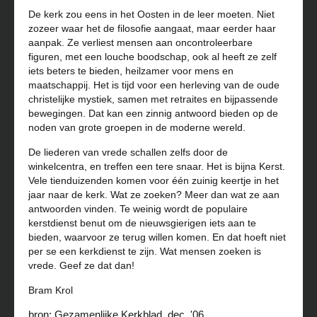
De kerk zou eens in het Oosten in de leer moeten. Niet
zozeer waar het de filosofie aangaat, maar eerder haar
aanpak. Ze verliest mensen aan oncontroleerbare
figuren, met een louche boodschap, ook al heeft ze zelf
iets beters te bieden, heilzamer voor mens en
maatschappij. Het is tijd voor een herleving van de oude
christelijke mystiek, samen met retraites en bijpassende
bewegingen. Dat kan een zinnig antwoord bieden op de
noden van grote groepen in de moderne wereld.
De liederen van vrede schallen zelfs door de
winkelcentra, en treffen een tere snaar. Het is bijna Kerst.
Vele tienduizenden komen voor één zuinig keertje in het
jaar naar de kerk. Wat ze zoeken? Meer dan wat ze aan
antwoorden vinden. Te weinig wordt de populaire
kerstdienst benut om de nieuwsgierigen iets aan te
bieden, waarvoor ze terug willen komen. En dat hoeft niet
per se een kerkdienst te zijn. Wat mensen zoeken is
vrede. Geef ze dat dan!
Bram Krol
bron: Gezamenlijke Kerkblad dec. '06