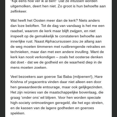
“Kijk eens hoe ver ik al ben!” Dat ze intussen worden
uitgemolken, deert hen niet. Zo groot is hun behoefte aan
zelfinkeer.
Wat heeft het Oosten meer dan de kerk? Niets anders
dan loze beloften. Tot de dag van vandaag is het me een
raadsel, waarom de kerk maar blijft zwijgen, en niet
inspeelt op de gemakkelijk te constateren behoefte aan
innerlijke rust. Naast Alphacursussen zou ze allang aan
de weg moeten timmeren met rustbrengende retraites en
technieken, maar dan met een andere invulling. Want de
kerk kan nooit verkondigen – zoals het oosterse denken
dat doet - dat we de godheid en de waarheid diep in de
mens moeten zoeken.
Veel bezoekers aan goeroe Sai Baba (miljoenen!), Hare
Krishna of yogacentra vinden daar niet alleen een door
hen gewaardeerde entourage, maar ook gelijkgezinden.
Het zijn reünies van de maatschappelijke bovenlaag, die
graag ‘onder ons’ wil blijven. Voor hen worden speciale
high-society ontmoetingen geregeld, die het ego strelen,
en de kassen van de lagere godheden en goeroes
spekken.