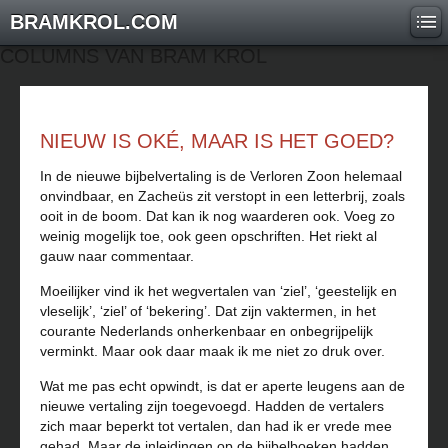
BRAMKROL.COM
COLUMNS VAN BRAM KROL
NIEUW IS OKÉ, MAAR IS HET GOED?
In de nieuwe bijbelvertaling is de Verloren Zoon helemaal
onvindbaar, en Zacheüs zit verstopt in een letterbrij, zoals
ooit in de boom. Dat kan ik nog waarderen ook. Voeg zo
weinig mogelijk toe, ook geen opschriften. Het riekt al
gauw naar commentaar.
Moeilijker vind ik het wegvertalen van ‘ziel’, ‘geestelijk en
vleselijk’, ‘ziel’ of ‘bekering’. Dat zijn vaktermen, in het
courante Nederlands onherkenbaar en onbegrijpelijk
verminkt. Maar ook daar maak ik me niet zo druk over.
Wat me pas echt opwindt, is dat er aperte leugens aan de
nieuwe vertaling zijn toegevoegd. Hadden de vertalers
zich maar beperkt tot vertalen, dan had ik er vrede mee
gehad. Maar de inleidingen op de bijbelboeken hadden