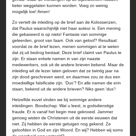
beter weggelaten kunnen worden. Voeg zo weinig
mogelijk toe! Amen!
Zo vertelt de inleiding op de brief aan de Kolossenzen,
dat Paulus waarschijnlijk niet haar auteur is. Een mening
die gebaseerd is op niets! Fantasie van sommige
geleerden, groot van faam. Ook van geloof? Resultaat:
voordat ze de brief lezen, menen sommigen al te weten
dat zij uit bedrog bestaat. Deze brief claimt van Paulus te
zijn. Er staan enkele namen in van zijn naaste
medewerkers, ook uit de andere brieven bekend. Maar de
inleiding wil de lezer laten geloven dat ze twintig jaar na
zijn dood geschreven werd, en daarmee zou ze dus een
moedwillige falsificatie zijn. ‘Dus’? En alle namen die erin
staan, bekend uit de andere brieven? Niks geen ‘dus’!
Hetzelfde euvel vinden we bij sommige andere
inleidingen. Boodschap: Wat u leest, is godsdienstige
fraude. Er is vanaf het begin mee geknoeid. Jammer
genoeg wisten de Christenen uit de eerste eeuwen dat
niet. Zij hebben de eerste getuigen nog gekend. Ze
geloofden in God en zijn Woord. En wij? Hebben wij soms