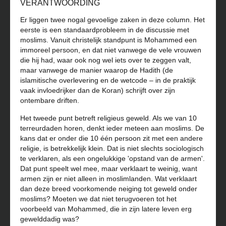
VERANTWOORDING
Er liggen twee nogal gevoelige zaken in deze column. Het
eerste is een standaardprobleem in de discussie met
moslims. Vanuit christelijk standpunt is Mohammed een
immoreel persoon, en dat niet vanwege de vele vrouwen
die hij had, waar ook nog wel iets over te zeggen valt,
maar vanwege de manier waarop de Hadith (de
islamitische overlevering en de wetcode – in de praktijk
vaak invloedrijker dan de Koran) schrijft over zijn
ontembare driften.
Het tweede punt betreft religieus geweld. Als we van 10
terreurdaden horen, denkt ieder meteen aan moslims. De
kans dat er onder die 10 één persoon zit met een andere
religie, is betrekkelijk klein. Dat is niet slechts sociologisch
te verklaren, als een ongelukkige 'opstand van de armen'.
Dat punt speelt wel mee, maar verklaart te weinig, want
armen zijn er niet alleen in moslimlanden. Wat verklaart
dan deze breed voorkomende neiging tot geweld onder
moslims? Moeten we dat niet terugvoeren tot het
voorbeeld van Mohammed, die in zijn latere leven erg
gewelddadig was?