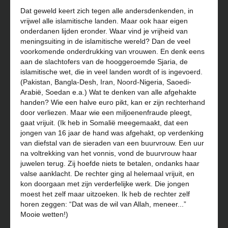
Dat geweld keert zich tegen alle andersdenkenden, in
vrijwel alle islamitische landen. Maar ook haar eigen
onderdanen lijden eronder. Waar vind je vrijheid van
meningsuiting in de islamitische wereld? Dan de veel
voorkomende onderdrukking van vrouwen. En denk eens
aan de slachtofers van de hooggeroemde Sjaria, de
islamitische wet, die in veel landen wordt of is ingevoerd.
(Pakistan, Bangla-Desh, Iran, Noord-Nigeria, Saoedi-
Arabië, Soedan e.a.) Wat te denken van alle afgehakte
handen? Wie een halve euro pikt, kan er zijn rechterhand
door verliezen. Maar wie een miljoenenfraude pleegt,
gaat vrijuit. (Ik heb in Somalië meegemaakt, dat een
jongen van 16 jaar de hand was afgehakt, op verdenking
van diefstal van de sieraden van een buurvrouw. Een uur
na voltrekking van het vonnis, vond de buurvrouw haar
juwelen terug. Zij hoefde niets te betalen, ondanks haar
valse aanklacht. De rechter ging al helemaal vrijuit, en
kon doorgaan met zijn verderfelijke werk. Die jongen
moest het zelf maar uitzoeken. Ik heb de rechter zelf
horen zeggen: “Dat was de wil van Allah, meneer...”
Mooie wetten!)