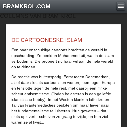
BRAMKROL.COM
COLUMNS VAN BRAM KROL
DE CARTOONESKE ISLAM
Een paar onschuldige cartoons brachten de wereld in
opschudding. Ze beelden Mohammed uit, wat in de islam
verboden is. Die probeert nu haar wil aan de hele wereld
op te dringen.
De reactie was buitensporig. Eerst tegen Denemarken,
alsof daar slechts cartoonisten wonen, toen tegen Europa
en tenslotte tegen de hele rest, met daarbij een flinke
scheut antisemitisme. (Joden belasteren is een geliefde
islamitische hobby). In het Westen klonken laffe kreten.
Tal van krantenredacties besloten om maar liever naar
het fundamentalisme te luisteren. Hun geweten – dat
niets oplevert - schuiven ze graag terzijde, en hun ziel
waren ze al kwijt...