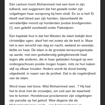
Eén cartoon toont Mohammed met een bom in zijn
tulband, wat suggereert dat het geweld onder zijn
volgelingen haar oorsprong bij hem vindt. En zo is het! Er
kleeft veel bloed aan zijn handen, bijvoorbeeld de
verraderlijke moord op honderden joodse bondgenoten
(!), een geliefd voorbeeld onder Palestijnen.
Een kapitale fout is dat het Westen de islam bekijkt door
christelijke ogen, alsof het net zoiets als de kerk is. Maar
het is een verschil van dag en nacht, weiland en woestijn,
liefde en haat. De islam is de grootste terreurorganisatie
op aarde, met een godsdienstig gelegitimeerde haat
tegen alle anderen, die in haar gebieden hooguit op een
ondergeschoven positie mogen hopen, mits ze hun kaken
stijf op elkaar houden. Anders wordt de dood kwistig
uitgedeeld, in naam van de profeet. Dat is de vogelvrijheid
van de islam.
Word maar niet boos. Wist Mohammed veel...? Hij had
het te druk met de vrouwtjes, om ooit aan de waarheid
toe te komen. Hondstrouw proclameren zijn volgelingen
zijn parodie op het geloof. Wee degene die de