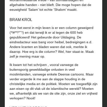
Mohammedaanse vrede - van bomaanslagen en
afgehakte handen - niet blieft. Die moge hopen dat de
eeuwigheid ‘Salam’ tot echte ‘Shalom’ maakt.
BRAM KROL
Voor het eerst in mijn leven is er een column geweigerd
(*!#**!*””!) en dat terwijl ik er al tegen de 600 heb
gepubliceerd! Het gebeurde door Uitdaging. De
eindredacteur was bang voor heibel, bedreigingen e.d.
Andere kranten en bladen waren dat ook, merkte ik
daarop. Hoe erg is die column? Wel, hier staat-ie. Maak
zelf je mening maar op.
Ik kwam tot het schrijven , vooral vanwege de
buitensporig gewelddadige onlusten in veel
moslimlanden, vanwege enkele Deense cartoons. Maar
verder ergerde ik me aan de slappe houding in de
christelijke media en de politiek. Moeten we toegeeflijk zijn
aan eisen op dit vlak uit de islamitische wereld? Moeten
we, afhankelijk als we van de olie zijn, onze ziel en vrijheid
verkopen? Nooit!