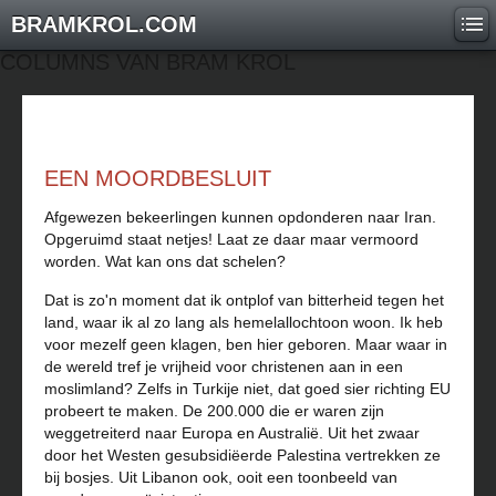
BRAMKROL.COM
COLUMNS VAN BRAM KROL
EEN MOORDBESLUIT
Afgewezen bekeerlingen kunnen opdonderen naar Iran.
Opgeruimd staat netjes! Laat ze daar maar vermoord
worden. Wat kan ons dat schelen?
Dat is zo'n moment dat ik ontplof van bitterheid tegen het
land, waar ik al zo lang als hemelal­lochtoon woon. Ik heb
voor mezelf geen klagen, ben hier geboren. Maar waar in
de wereld tref je vrijheid voor christenen aan in een
moslimland? Zelfs in Turkije niet, dat goed sier richting EU
probeert te maken. De 200.000 die er waren zijn
weggetreiterd naar Europa en Australië. Uit het zwaar
door het Westen gesubsidiëerde Palestina vertrekken ze
bij bosjes. Uit Libanon ook, ooit een toonbeeld van