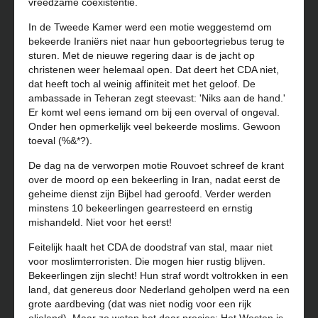
vreedzame coëxistentie.
In de Tweede Kamer werd een motie weggestemd om
bekeerde Iraniërs niet naar hun geboor­tegriebus terug te
sturen. Met de nieuwe regering daar is de jacht op
christenen weer helemaal open. Dat deert het CDA niet,
dat heeft toch al weinig affiniteit met het geloof. De
ambassade in Teheran zegt steevast: 'Niks aan de hand.'
Er komt wel eens iemand om bij een overval of ongeval.
Onder hen opmerkelijk veel bekeerde moslims. Gewoon
toeval (%&*?).
De dag na de verworpen motie Rouvoet schreef de krant
over de moord op een bekeerling in Iran, nadat eerst de
geheime dienst zijn Bijbel had geroofd. Verder werden
minstens 10 bekeerlingen gearresteerd en ernstig
mishandeld. Niet voor het eerst!
Feitelijk haalt het CDA de doodstraf van stal, maar niet
voor moslimterroristen. Die mogen hier rustig blijven.
Bekeerlingen zijn slecht! Hun straf wordt voltrokken in een
land, dat genereus door Nederland geholpen werd na een
grote aardbeving (dat was niet nodig voor een rijk