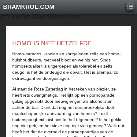
BRAMKROL.COM
COLUMNS VAN BRAM KROL
HOMO IS NIET HETZELFDE...
Homo-parades, -spelen en kortgeleden zelfs een homo-
huishoudbeurs, met veel bloot en weinig nut. Sinds
homosexualiteit is uitgeroepen als tolerabel en zelfs
deugd, is het de ondeugd die opvalt. Het is allemaal zo
extravagant en doorgeslagen.
Al staat de Roze Zaterdag in het teken van plezier, ze
heeft iets dwangmatigs. Het lijkt op een pornoparade,
gulzig opgeslokt door nieuwgierigen als alcoholisten
achter de bar. Dient dat nog het oorspronkelijke doel:
maatschappelijke aanvaarding van homo's? Leidt
buitensporigheid juist niet tot het tegendeel? Is het gekke
nog niet gek, en het vieze nog niet vies genoeg? Welk nut
heeft het dat de overheid de paradepaardjes van de