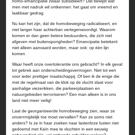
homo-emancipatie zwaar subsidiëert? Dat bewijst wat
men met nadruk wil ontkennen: het gaat om vreemd en
laakbaar gedrag.
Nu kan het zijn, dat de homobeweging radicaliseert, en
niet langer haar achterban vertegen­woordigt. Waarom
komen er dan geen betere bestuurders, die zich niet
afgeven met buitenspo­righeden? Emancipatie betekent
niet alleen aanvaard worden, maar ook: op één lijn
komen.
Waar heeft onze overtolerantie ons gebracht? In elk geval
tot gebrek aan onderscheidingsver­mogen. Niet tot een
voor ieder prettiger maatschappij. Of ben ik de enige die
met de regelmaat van de klok op de vlucht slaat voor
aanhalige viezerikken, die parkeerplaatsen en
natuurgebie­den terroriseren? Een man alleen is in ons
land niet meer veilig!
Laat de georganiseerde homobeweging zien, waar ze
onverrmijdelijk toe moet vervallen? Kan ze soms niet
anders? Is ze in haar zoeken naar lastenloze lusten niet
gedoemd met Kaïn mee te vluchten in een eeuwig